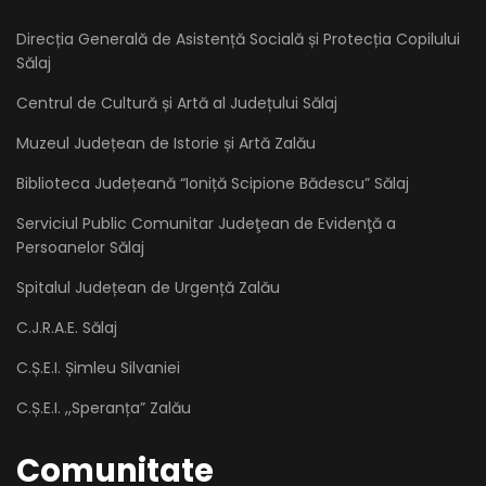
Direcția Generală de Asistență Socială și Protecția Copilului
Sălaj
Centrul de Cultură și Artă al Județului Sălaj
Muzeul Județean de Istorie și Artă Zalău
Biblioteca Județeană “Ioniță Scipione Bădescu” Sălaj
Serviciul Public Comunitar Judeţean de Evidenţă a
Persoanelor Sălaj
Spitalul Județean de Urgență Zalău
C.J.R.A.E. Sălaj
C.Ș.E.I. Șimleu Silvaniei
C.Ș.E.I. ,,Speranța” Zalău
Comunitate