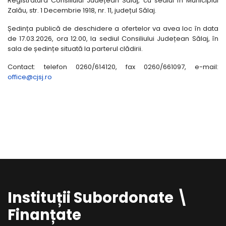
Registratura Consiliului Județean Sălaj, cu sediul în Municipiul
Zalău, str. 1 Decembrie 1918, nr. 11, județul Sălaj.
Ședința publică de deschidere a ofertelor va avea loc în data
de 17.03.2026, ora 12.00, la sediul Consiliului Județean Sălaj, în
sala de ședințe situată la parterul clădirii.
Contact: telefon 0260/614120, fax 0260/661097, e-mail:
office@cjsj.ro
Instituții Subordonate \
Finanțate