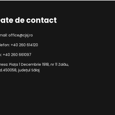
ate de contact
mail: office@cjsj.ro
lefon: +40 260 614120
x: +40 260 661097
resa: Piața 1 Decembrie 1918, nr 11 Zalău,
d.450058, județul Sălaj