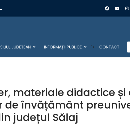
L
C
">
ILIUL JUDEȚEAN
INFORMAȚII PUBLICE
CONTACT
er, materiale didactice ș
or de învățământ preunive
in județul Sălaj