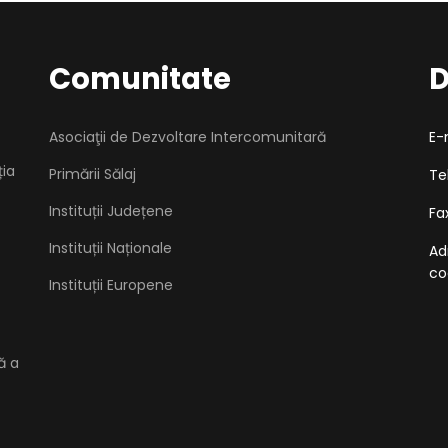
Comunitate
D
Asociaţii de Dezvoltare Intercomunitară
E-
ția
Primării Sălaj
Te
Instituții Județene
Fa
Instituții Naționale
Ad
co
Instituții Europene
ă a