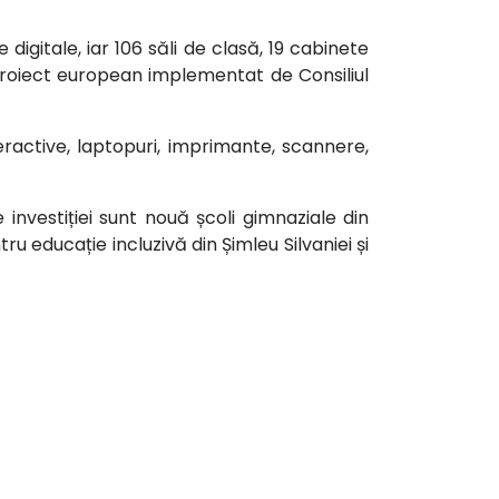
igitale, iar 106 săli de clasă, 19 cabinete
i proiect european implementat de Consiliul
eractive, laptopuri, imprimante, scannere,
 investiției sunt nouă școli gimnaziale din
ru educație incluzivă din Șimleu Silvaniei și