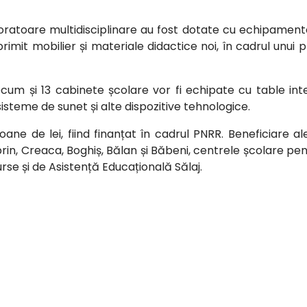
ratoare multidisciplinare au fost dotate cu echipamente d
primit mobilier și materiale didactice noi, în cadrul unu
recum și 13 cabinete școlare vor fi echipate cu table int
isteme de sunet și alte dispozitive tehnologice.
oane de lei, fiind finanțat în cadrul PNRR. Beneficiare ale
brin, Creaca, Boghiș, Bălan și Băbeni, centrele școlare pent
se și de Asistență Educațională Sălaj.