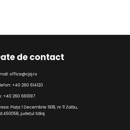
ate de contact
mail: office@cjsj.ro
lefon: +40 260 614120
x: +40 260 661097
resa: Piața 1 Decembrie 1918, nr 11 Zalău,
d.450058, județul Sălaj