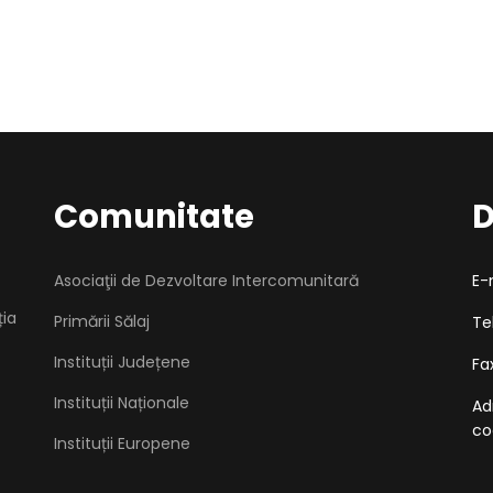
Comunitate
D
Asociaţii de Dezvoltare Intercomunitară
E-
ția
Primării Sălaj
Te
Instituții Județene
Fa
Instituții Naționale
Ad
co
Instituții Europene