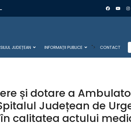
L
C
">
ILIUL JUDEȚEAN
INFORMAȚII PUBLICE
CONTACT
dere și dotare a Ambulato
 Spitalul Județean de Ur
n calitatea actului medi