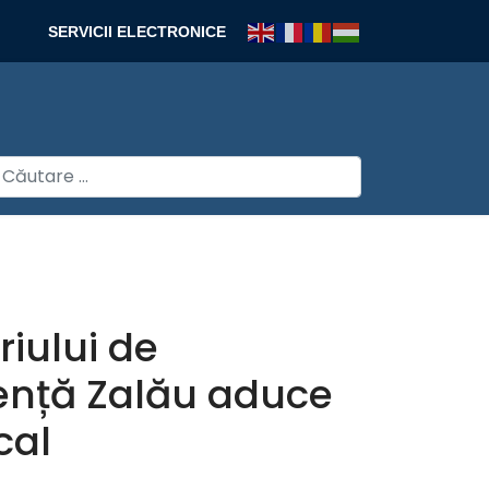
SERVICII ELECTRONICE
autare
riului de
gență Zalău aduce
cal