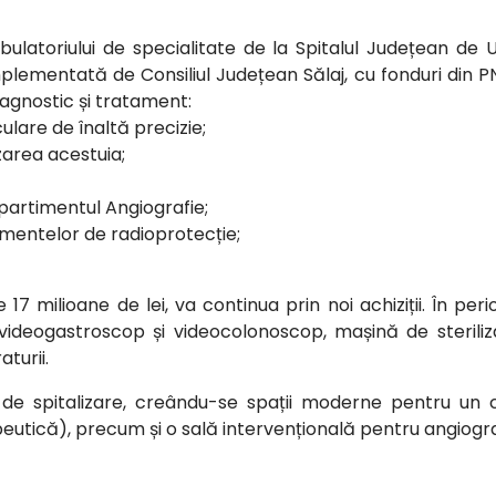
ulatoriului de specialitate de la Spitalul Județean de
 implementată de Consiliul Județean Sălaj, cu fonduri din P
agnostic și tratament:
ulare de înaltă precizie;
zarea acestuia;
artimentul Angiografie;
mentelor de radioprotecție;
 17 milioane de lei, va continua prin noi achiziții. În 
ideogastroscop și videocolonoscop, mașină de steriliz
turii.
l de spitalizare, creându-se spații moderne pentru u
eutică), precum și o sală intervențională pentru angiogra