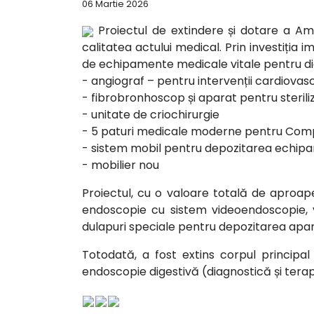
06 Martie 2026
Proiectul de extindere și dotare a Amb
calitatea actului medical. Prin investiția
de echipamente medicale vitale pentru di
- angiograf – pentru intervenții cardiovasc
- fibrobronhoscop și aparat pentru sterili
- unitate de criochirurgie
- 5 paturi medicale moderne pentru Comp
- sistem mobil pentru depozitarea echipa
- mobilier nou
Proiectul, cu o valoare totală de aproape
endoscopie cu sistem videoendoscopie, v
dulapuri speciale pentru depozitarea apara
Totodată, a fost extins corpul principa
endoscopie digestivă (diagnostică și terap