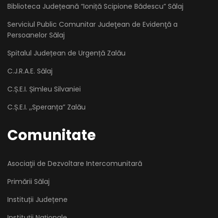
Biblioteca Județeană “Ioniță Scipione Bădescu” Sălaj
Serviciul Public Comunitar Judeţean de Evidenţă a
Persoanelor Sălaj
Spitalul Județean de Urgență Zalău
C.J.R.A.E. Sălaj
C.Ș.E.I. Șimleu Silvaniei
C.Ș.E.I. ,,Speranța” Zalău
Comunitate
Asociaţii de Dezvoltare Intercomunitară
Primării Sălaj
Instituții Județene
Instituții Naționale