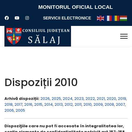
MONITORUL OFICIAL LOCAL
SERVICII ELECTRONICE
Dispoziții 2010
Arhivă dispoziții:
2026
,
2025
,
2024
,
2023
,
2022
,
2021
,
2020
,
2019
,
2018
,
2017
,
2016
,
2015
,
2014
,
2013
,
2012
,
2011
,
2010
,
2009
,
2008
,
2007
,
2006
,
2005
Dispoziţiile care nu pot fi accesate în integralitatea lor,
conţin elemente de confidenţialitate potrivit art.157-158