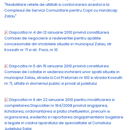
"Reabilitare retele de utilitati si contorizarea acestora la
Complexul de Servicii Comunitare pentru Copii cu Handicap
Zalau"
Dispozitia nr.4 din 12 ianuarie 2010 privind constituirea
Comisiei de negociere a redeventei pentru spatiile
concesionate din imobilele situate in municipiul Zalau, str.
Kossuth nr.71 si str. Pacii, nr.10
Dispozitia nr.5 din 15 ianuarie 2010 privind constituirea
Comisiei de l.icitatie in vederea inchirierii unor spatii situate in
municipiul Zalau, strada Lt.Col.Pretorian nr.100 si strada Kossuth
nr.71, aflate in domeniul public si privat al judetului
Dispozitia nr.6 din 22 ianuarie 2010 pentru modificarea si
completarea Dispozitiei nr.164/2008 privind angajarea,
lichidarea, ordonantarea si plata cheltuielilor, precum si
organizarea, evidenta si raportarea angajamentelor bugetare
si legale in cadrul aparatului de specialitate al Consiliului
Judetului Salaj