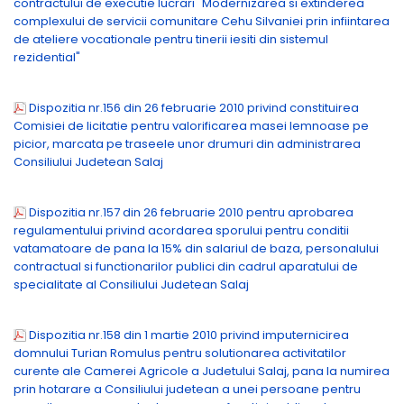
contractului de executie lucrari "Modernizarea si extinderea
complexului de servicii comunitare Cehu Silvaniei prin infiintarea
de ateliere vocationale pentru tinerii iesiti din sistemul
rezidential"
Dispozitia nr.156 din 26 februarie 2010 privind constituirea
Comisiei de licitatie pentru valorificarea masei lemnoase pe
picior, marcata pe traseele unor drumuri din administrarea
Consiliului Judetean Salaj
Dispozitia nr.157 din 26 februarie 2010 pentru aprobarea
regulamentului privind acordarea sporului pentru conditii
vatamatoare de pana la 15% din salariul de baza, personalului
contractual si functionarilor publici din cadrul aparatului de
specialitate al Consiliului Judetean Salaj
Dispozitia nr.158 din 1 martie 2010 privind imputernicirea
domnului Turian Romulus pentru solutionarea activitatilor
curente ale Camerei Agricole a Judetului Salaj, pana la numirea
prin hotarare a Consiliului judetean a unei persoane pentru