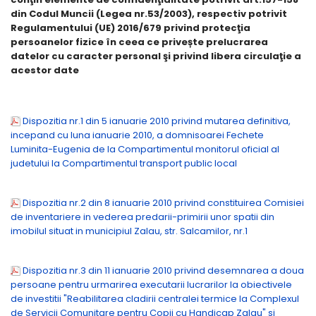
din Codul Muncii (Legea nr.53/2003), respectiv potrivit
Regulamentului (UE) 2016/679 privind protecţia
persoanelor fizice în ceea ce privește prelucrarea
datelor cu caracter personal şi privind libera circulaţie a
acestor date
Dispozitia nr.1 din 5 ianuarie 2010 privind mutarea definitiva,
incepand cu luna ianuarie 2010, a domnisoarei Fechete
Luminita-Eugenia de la Compartimentul monitorul oficial al
judetului la Compartimentul transport public local
Dispozitia nr.2 din 8 ianuarie 2010 privind constituirea Comisiei
de inventariere in vederea predarii-primirii unor spatii din
imobilul situat in municipiul Zalau, str. Salcamilor, nr.1
Dispozitia nr.3 din 11 ianuarie 2010 privind desemnarea a doua
persoane pentru urmarirea executarii lucrarilor la obiectivele
de investitii "Reabilitarea cladirii centralei termice la Complexul
de Servicii Comunitare pentru Copii cu Handicap Zalau" si