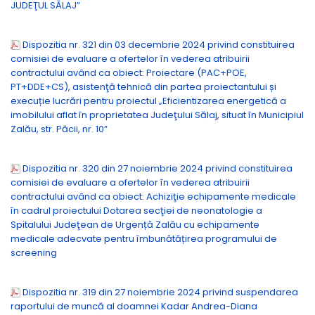
JUDEŢUL SĂLAJ”
Dispozitia nr. 321 din 03 decembrie 2024 privind constituirea
comisiei de evaluare a ofertelor în vederea atribuirii
contractului având ca obiect: Proiectare (PAC+POE,
PT+DDE+CS), asistenţă tehnică din partea proiectantului și
execuție lucrări pentru proiectul „Eficientizarea energetică a
imobilului aflat în proprietatea Judeţului Sălaj, situat în Municipiul
Zalău, str. Păcii, nr. 10”
Dispozitia nr. 320 din 27 noiembrie 2024 privind constituirea
comisiei de evaluare a ofertelor în vederea atribuirii
contractului având ca obiect: Achiziţie echipamente medicale
în cadrul proiectului Dotarea secţiei de neonatologie a
Spitalului Judeţean de Urgență Zalău cu echipamente
medicale adecvate pentru îmbunătățirea programului de
screening
Dispozitia nr. 319 din 27 noiembrie 2024 privind suspendarea
raportului de muncă al doamnei Kadar Andrea-Diana