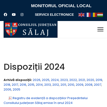
MONITORUL OFICIAL LOCAL
SERVICII ELECTRONICE
Dispoziții 2024
Arhivă dispoziții:
2026
,
2025
,
2024
,
2023
,
2022
,
2021
,
2020
,
2019
,
2018
,
2017
,
2016
,
2015
,
2014
,
2013
,
2012
,
2011
,
2010
,
2009
,
2008
,
2007
,
2006
,
2005
Registru de evidență a dispozițiilor Președintelui
Consiliului județean Sălaj emise în anul 2024