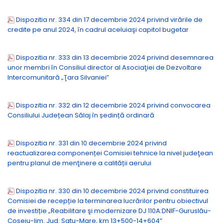
Dispozitia nr. 334 din 17 decembrie 2024 privind virările de
credite pe anul 2024, în cadrul aceluiaşi capitol bugetar
Dispozitia nr. 333 din 13 decembrie 2024 privind desemnarea
unor membri în Consiliul director al Asociaţiei de Dezvoltare
Intercomunitară „Ţara Silvaniei”
Dispozitia nr. 332 din 12 decembrie 2024 privind convocarea
Consiliului Județean Sălaj în ședință ordinară
Dispozitia nr. 331 din 10 decembrie 2024 privind
reactualizarea componenței Comisiei tehnice la nivel judeţean
pentru planul de menţinere a calității aerului
Dispozitia nr. 330 din 10 decembrie 2024 privind constituirea
Comisiei de recepție la terminarea lucrărilor pentru obiectivul
de investiție „Reabilitare şi modernizare DJ 110A:DNIF-Guruslău-
Coşeiu-lim. Jud. Satu-Mare, km 13+500-14+604”