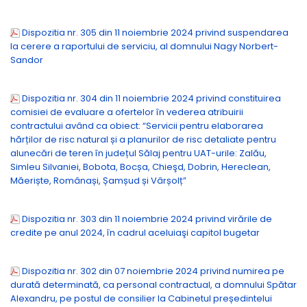
Dispozitia nr. 305 din 11 noiembrie 2024 privind suspendarea
la cerere a raportului de serviciu, al domnului Nagy Norbert-
Sandor
Dispozitia nr. 304 din 11 noiembrie 2024 privind constituirea
comisiei de evaluare a ofertelor în vederea atribuirii
contractului având ca obiect: “Servicii pentru elaborarea
hărților de risc natural și a planurilor de risc detaliate pentru
alunecări de teren în județul Sălaj pentru UAT-urile: Zalău,
Simleu Silvaniei, Bobota, Bocșa, Chieşd, Dobrin, Hereclean,
Măeriște, Românași, Șamșud și Vârșolț”
Dispozitia nr. 303 din 11 noiembrie 2024 privind virările de
credite pe anul 2024, în cadrul aceluiaşi capitol bugetar
Dispozitia nr. 302 din 07 noiembrie 2024 privind numirea pe
durată determinată, ca personal contractual, a domnului Spătar
Alexandru, pe postul de consilier la Cabinetul președintelui