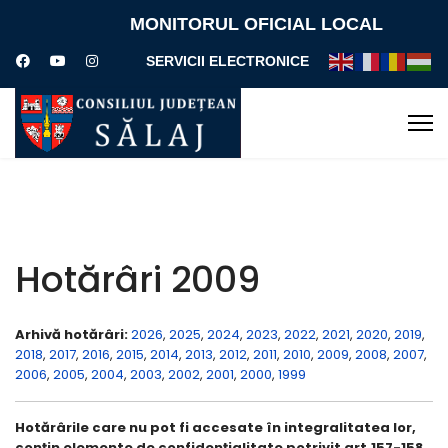
MONITORUL OFICIAL LOCAL
SERVICII ELECTRONICE
Hotărâri 2009
Arhivă hotărâri:
2026
,
2025
,
2024
,
2023
,
2022
,
2021
,
2020
,
2019
,
2018
,
2017
,
2016
,
2015
,
2014
,
2013
,
2012
,
2011
,
2010
,
2009
,
2008
,
2007
,
2006
,
2005
,
2004
,
2003
,
2002
,
2001
,
2000
,
1999
Hotărârile care nu pot fi accesate în integralitatea lor,
conţin elemente de confidenţialitate potrivit art.157-158