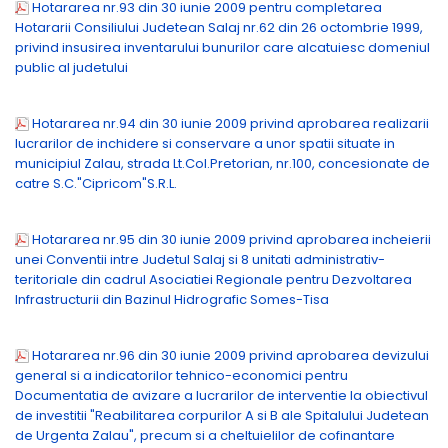
Hotararea nr.93 din 30 iunie 2009 pentru completarea
Hotararii Consiliului Judetean Salaj nr.62 din 26 octombrie 1999,
privind insusirea inventarului bunurilor care alcatuiesc domeniul
public al judetului
Hotararea nr.94 din 30 iunie 2009 privind aprobarea realizarii
lucrarilor de inchidere si conservare a unor spatii situate in
municipiul Zalau, strada Lt.Col.Pretorian, nr.100, concesionate de
catre S.C."Cipricom"S.R.L.
Hotararea nr.95 din 30 iunie 2009 privind aprobarea incheierii
unei Conventii intre Judetul Salaj si 8 unitati administrativ-
teritoriale din cadrul Asociatiei Regionale pentru Dezvoltarea
Infrastructurii din Bazinul Hidrografic Somes-Tisa
Hotararea nr.96 din 30 iunie 2009 privind aprobarea devizului
general si a indicatorilor tehnico-economici pentru
Documentatia de avizare a lucrarilor de interventie la obiectivul
de investitii "Reabilitarea corpurilor A si B ale Spitalului Judetean
de Urgenta Zalau", precum si a cheltuielilor de cofinantare