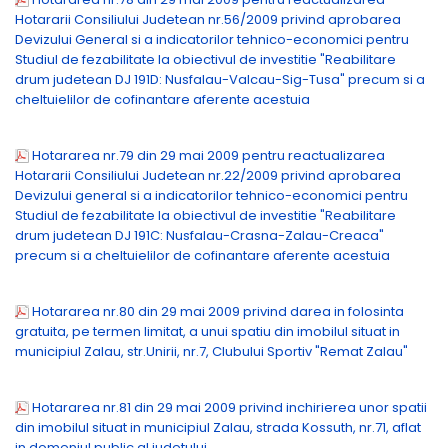
Hotararii Consiliului Judetean nr.56/2009 privind aprobarea
Devizului General si a indicatorilor tehnico-economici pentru
Studiul de fezabilitate la obiectivul de investitie "Reabilitare
drum judetean DJ 191D: Nusfalau-Valcau-Sig-Tusa" precum si a
cheltuielilor de cofinantare aferente acestuia
Hotararea nr.79 din 29 mai 2009 pentru reactualizarea
Hotararii Consiliului Judetean nr.22/2009 privind aprobarea
Devizului general si a indicatorilor tehnico-economici pentru
Studiul de fezabilitate la obiectivul de investitie "Reabilitare
drum judetean DJ 191C: Nusfalau-Crasna-Zalau-Creaca"
precum si a cheltuielilor de cofinantare aferente acestuia
Hotararea nr.80 din 29 mai 2009 privind darea in folosinta
gratuita, pe termen limitat, a unui spatiu din imobilul situat in
municipiul Zalau, str.Unirii, nr.7, Clubului Sportiv "Remat Zalau"
Hotararea nr.81 din 29 mai 2009 privind inchirierea unor spatii
din imobilul situat in municipiul Zalau, strada Kossuth, nr.71, aflat
in domeniul public al judetului