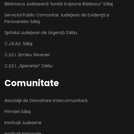
Biblioteca Județeană “Ioniță Scipione Bădescu” Sălaj
Serviciul Public Comunitar Judeţean de Evidenţă a
Persoanelor Sălaj
Spitalul Județean de Urgență Zalău
C.J.R.A.E. Sălaj
C.Ș.E.I. Șimleu Silvaniei
C.Ș.E.I. ,,Speranța” Zalău
Comunitate
Asociaţii de Dezvoltare Intercomunitară
Primării Sălaj
Instituții Județene
Instituții Naționale