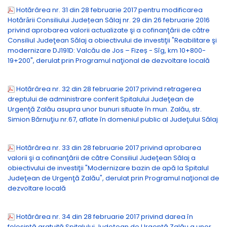
Hotărârea nr. 31 din 28 februarie 2017 pentru modificarea
Hotărȃrii Consiliului Județean Sălaj nr. 29 din 26 februarie 2016
privind aprobarea valorii actualizate şi a cofinanţării de către
Consiliul Judeţean Sălaj a obiectivului de investiţii "Reabilitare şi
modernizare DJ191D: Valcău de Jos – Fizeș - Sîg, km 10+800-
19+200", derulat prin Programul naţional de dezvoltare locală
Hotărârea nr. 32 din 28 februarie 2017 privind retragerea
dreptului de administrare conferit Spitalului Judeţean de
Urgenţă Zalău asupra unor bunuri situate în mun. Zalău, str.
Simion Bărnuţiu nr.67, aflate în domeniul public al Judeţului Sălaj
Hotărârea nr. 33 din 28 februarie 2017 privind aprobarea
valorii şi a cofinanţării de către Consiliul Judeţean Sălaj a
obiectivului de investiţii "Modernizare bazin de apă la Spitalul
Judeţean de Urgenţă Zalău", derulat prin Programul naţional de
dezvoltare locală
Hotărârea nr. 34 din 28 februarie 2017 privind darea în
folosinţă gratuită Spitalului Judeţean de Urgenţă Zalău a unor