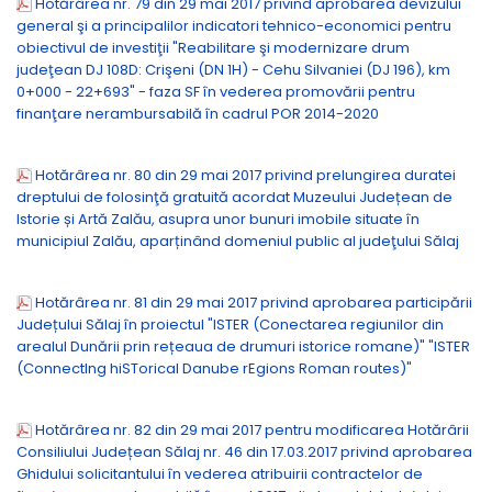
Hotărârea nr. 79 din 29 mai 2017 privind aprobarea devizului
general şi a principalilor indicatori tehnico-economici pentru
obiectivul de investiţii "Reabilitare şi modernizare drum
judeţean DJ 108D: Crişeni (DN 1H) - Cehu Silvaniei (DJ 196), km
0+000 - 22+693" - faza SF în vederea promovării pentru
finanţare nerambursabilă în cadrul POR 2014-2020
Hotărârea nr. 80 din 29 mai 2017 privind prelungirea duratei
dreptului de folosinţă gratuită acordat Muzeului Județean de
Istorie și Artă Zalău, asupra unor bunuri imobile situate în
municipiul Zalău, aparținând domeniul public al judeţului Sălaj
Hotărârea nr. 81 din 29 mai 2017 privind aprobarea participării
Județului Sălaj în proiectul "ISTER (Conectarea regiunilor din
arealul Dunării prin rețeaua de drumuri istorice romane)" "ISTER
(ConnectIng hiSTorical Danube rEgions Roman routes)"
Hotărârea nr. 82 din 29 mai 2017 pentru modificarea Hotărârii
Consiliului Județean Sălaj nr. 46 din 17.03.2017 privind aprobarea
Ghidului solicitantului în vederea atribuirii contractelor de