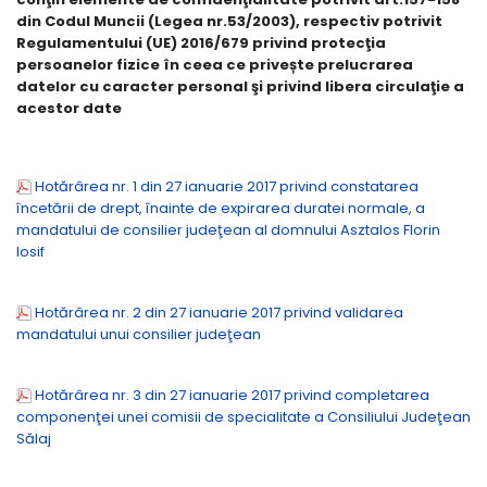
din Codul Muncii (Legea nr.53/2003), respectiv potrivit
Regulamentului (UE) 2016/679 privind protecţia
persoanelor fizice în ceea ce privește prelucrarea
datelor cu caracter personal şi privind libera circulaţie a
acestor date
Hotărârea nr. 1 din 27 ianuarie 2017 privind constatarea
încetării de drept, înainte de expirarea duratei normale, a
mandatului de consilier judeţean al domnului Asztalos Florin
Iosif
Hotărârea nr. 2 din 27 ianuarie 2017 privind validarea
mandatului unui consilier judeţean
Hotărârea nr. 3 din 27 ianuarie 2017 privind completarea
componenţei unei comisii de specialitate a Consiliului Judeţean
Sălaj