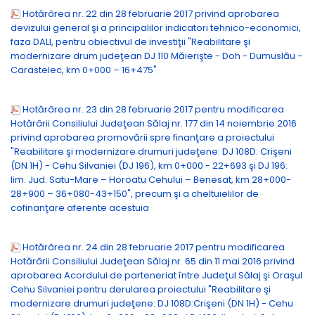
Hotărârea nr. 22 din 28 februarie 2017 privind aprobarea
devizului general şi a principalilor indicatori tehnico-economici,
faza DALI, pentru obiectivul de investiţii "Reabilitare şi
modernizare drum judeţean DJ 110 Măierişte - Doh - Dumuslău -
Carastelec, km 0+000 – 16+475"
Hotărârea nr. 23 din 28 februarie 2017 pentru modificarea
Hotărârii Consiliului Judeţean Sălaj nr. 177 din 14 noiembrie 2016
privind aprobarea promovării spre finanţare a proiectului
"Reabilitare şi modernizare drumuri judeţene: DJ 108D: Crişeni
(DN 1H) - Cehu Silvaniei (DJ 196), km 0+000 - 22+693 şi DJ 196:
lim. Jud. Satu-Mare – Horoatu Cehului – Benesat, km 28+000-
28+900 – 36+080-43+150", precum şi a cheltuielilor de
cofinanţare aferente acestuia
Hotărârea nr. 24 din 28 februarie 2017 pentru modificarea
Hotărârii Consiliului Judeţean Sălaj nr. 65 din 11 mai 2016 privind
aprobarea Acordului de parteneriat între Judeţul Sălaj şi Oraşul
Cehu Silvaniei pentru derularea proiectului "Reabilitare şi
modernizare drumuri judeţene: DJ 108D:Crişeni (DN 1H) - Cehu