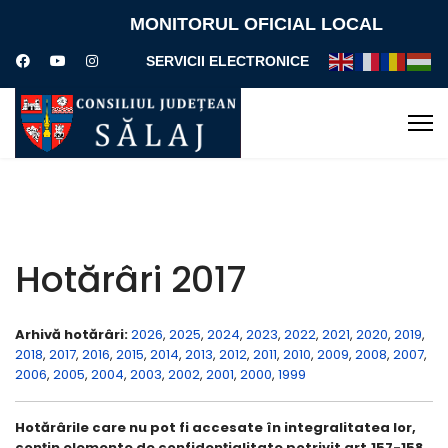
MONITORUL OFICIAL LOCAL
SERVICII ELECTRONICE
Hotărâri 2017
Arhivă hotărâri:
2026
,
2025
,
2024
,
2023
,
2022
,
2021
,
2020
,
2019
,
2018
,
2017
,
2016
,
2015
,
2014
,
2013
,
2012
,
2011
,
2010
,
2009
,
2008
,
2007
,
2006
,
2005
,
2004
,
2003
,
2002
,
2001
,
2000
,
1999
Hotărârile care nu pot fi accesate în integralitatea lor,
conţin elemente de confidenţialitate potrivit art.157-158