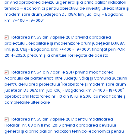
privind aprobarea devizului general şi a principalilor indicatori
tehnico – economici pentru obiectivul de investiţii „Reabilitare şi
modernizare drum judeţean DJ 108A: lim. jud. Cluj – Bogdana,
km: 7+400 – 19+000”
Hotărârea nr. 53 din 7 aprilie 2017 privind aprobarea
proiectului „Reabilitare şi modernizare drum judeţean DJ108A:
lim. jud. Cluj - Bogdana, km: 7+400 - 19+000“, finanţat prin POR
2014-2020, precum şi a cheltuielilor legate de acesta
Hotărârea nr. 54 din 7 aprilie 2017 privind modificarea
Acordului de parteneriat între Judeţul Sălaj şi Comuna Buciumi
pentru derularea proiectului "Reabilitare și modernizare drum
județean DJ108A: lim. jud. Cluj - Bogdana: km 7+400 - 19+000"
aprobat prin Hotărârea nr. 110 din 15 iulie 2016, cu modificările și
completările ulterioare
Hotărârea nr. 55 din 7 aprilie 2017 pentru modificarea
Hotărârii nr. 68 din 11 mai 2016 privind aprobarea devizului
general şi a principalilor indicatori tehnico-economici pentru