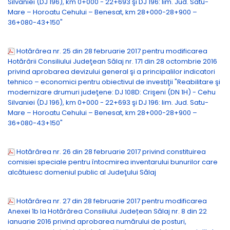
Silvaniei (DJ 196), km 0+000 - 22+693 şi DJ 196: lim. Jud. Satu-
Mare – Horoatu Cehului – Benesat, km 28+000-28+900 –
36+080-43+150"
Hotărârea nr. 25 din 28 februarie 2017 pentru modificarea
Hotărârii Consiliului Judeţean Sălaj nr. 171 din 28 octombrie 2016
privind aprobarea devizului general şi a principalilor indicatori
tehnico – economici pentru obiectivul de investiţii "Reabilitare şi
modernizare drumuri judeţene: DJ 108D: Crişeni (DN 1H) - Cehu
Silvaniei (DJ 196), km 0+000 - 22+693 şi DJ 196: lim. Jud. Satu-
Mare – Horoatu Cehului – Benesat, km 28+000-28+900 –
36+080-43+150"
Hotărârea nr. 26 din 28 februarie 2017 privind constituirea
comisiei speciale pentru întocmirea inventarului bunurilor care
alcătuiesc domeniul public al Judeţului Sălaj
Hotărârea nr. 27 din 28 februarie 2017 pentru modificarea
Anexei 1b la Hotărârea Consiliului Județean Sălaj nr. 8 din 22
ianuarie 2016 privind aprobarea numărului de posturi,