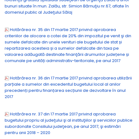
bunuri situate în mun. Zalău, str. Simion Bărnuţiu nr.67, aflate în
domeniul public al Judeţului Sălaj
Hotărârea nr. 35 din 17 martie 2017 privind aprobarea
criteriilor de alocare a cotei de 20% din impozitul pe venit şi din
sumele defalcate din unele venituri ale bugetului de stat și
repartizarea acesteia și a sumelor defalcate din taxa pe
valoarea adăugată destinate finanţării drumurilor județene și
comunale pe unități administrativ-teritoriale, pe anul 2017
Hotărârea nr. 36 din 17 martie 2017 privind aprobarea utilizării
parțiale a sumelor din excedentul bugetului local al anilor
precedenți pentru finanțarea secțiunii de dezvoltare în anul
2017
Hotărârea nr. 37 din 17 martie 2017 privind aprobarea
bugetului propriu al judeţului şi al instituţiilor şi serviciilor publice
subordonate Consiliului judeţean, pe anul 2017, şi estimări
pentru anii 2018 – 2020