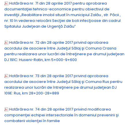
Hotărârea nr. 71 din 28 aprilie 2017 pentru aprobarea
documentaţiei tehnico-economice pentru obiectivul de
investiţii „Reabilitare imobil situat în municipiul Zalău , str. Păcii ,
nr. 10 în vederea relocării Secţiei de boli infecţioase din cadrul
Spitalului Judeţean de Urgenţă Zalău”
Hotărârea nr. 72 din 28 aprilie 2017 privind aprobarea
acordului de asociere între Judeţul Sălaj şi Comuna Crasna
pentru realizarea unor lucrări de întreţinere pe drumul judeţean
DJ 191C: Huseni-Ratin, km 5+000-9+600
Hotărârea nr. 73 din 28 aprilie 2017 privind aprobarea
acordului de asociere între Judeţul Sălaj şi Comuna Rus pentru
realizarea unor lucrări de întreţinere pe drumul judeţean DJ
109E: Rus, km 28+200-28+889
Hotărârea nr. 74 din 28 aprilie 2017 privind modificarea
componenţei echipei intersectoriale în domeniul prevenirii şi
combaterii violenţei în familie