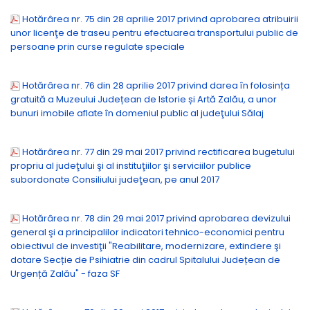
Hotărârea nr. 75 din 28 aprilie 2017 privind aprobarea atribuirii
unor licenţe de traseu pentru efectuarea transportului public de
persoane prin curse regulate speciale
Hotărârea nr. 76 din 28 aprilie 2017 privind darea în folosința
gratuită a Muzeului Județean de Istorie și Artă Zalău, a unor
bunuri imobile aflate în domeniul public al judeţului Sălaj
Hotărârea nr. 77 din 29 mai 2017 privind rectificarea bugetului
propriu al judeţului şi al instituţiilor şi serviciilor publice
subordonate Consiliului judeţean, pe anul 2017
Hotărârea nr. 78 din 29 mai 2017 privind aprobarea devizului
general şi a principalilor indicatori tehnico-economici pentru
obiectivul de investiţii "Reabilitare, modernizare, extindere şi
dotare Secție de Psihiatrie din cadrul Spitalului Județean de
Urgență Zalău" - faza SF