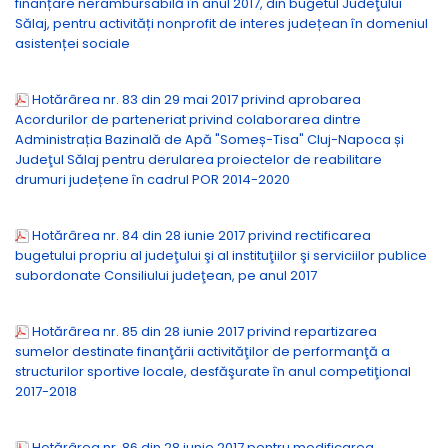
finanțare nerambursabilă în anul 2017, din bugetul Judeţului
Sălaj, pentru activități nonprofit de interes județean în domeniul
asistenței sociale
Hotărârea nr. 83 din 29 mai 2017 privind aprobarea
Acordurilor de parteneriat privind colaborarea dintre
Administrația Bazinală de Apă "Someș-Tisa" Cluj-Napoca și
Judeţul Sălaj pentru derularea proiectelor de reabilitare
drumuri județene în cadrul POR 2014-2020
Hotărârea nr. 84 din 28 iunie 2017 privind rectificarea
bugetului propriu al judeţului şi al instituţiilor şi serviciilor publice
subordonate Consiliului judeţean, pe anul 2017
Hotărârea nr. 85 din 28 iunie 2017 privind repartizarea
sumelor destinate finanţării activităţilor de performanţă a
structurilor sportive locale, desfăşurate în anul competiţional
2017-2018
Hotărârea nr. 86 din 28 iunie 2017 pentru modificarea