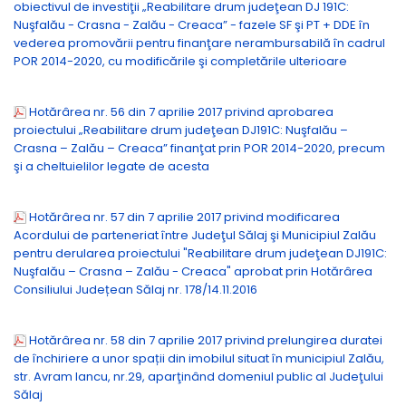
obiectivul de investiţii „Reabilitare drum judeţean DJ 191C:
Nuşfalău - Crasna - Zalău - Creaca” - fazele SF şi PT + DDE în
vederea promovării pentru finanţare nerambursabilă în cadrul
POR 2014-2020, cu modificările şi completările ulterioare
Hotărârea nr. 56 din 7 aprilie 2017 privind aprobarea
proiectului „Reabilitare drum judeţean DJ191C: Nuşfalău –
Crasna – Zalău – Creaca” finanţat prin POR 2014-2020, precum
şi a cheltuielilor legate de acesta
Hotărârea nr. 57 din 7 aprilie 2017 privind modificarea
Acordului de parteneriat între Judeţul Sălaj şi Municipiul Zalău
pentru derularea proiectului "Reabilitare drum judeţean DJ191C:
Nuşfalău – Crasna – Zalău - Creaca" aprobat prin Hotărârea
Consiliului Județean Sălaj nr. 178/14.11.2016
Hotărârea nr. 58 din 7 aprilie 2017 privind prelungirea duratei
de închiriere a unor spații din imobilul situat în municipiul Zalău,
str. Avram Iancu, nr.29, aparţinând domeniul public al Judeţului
Sălaj