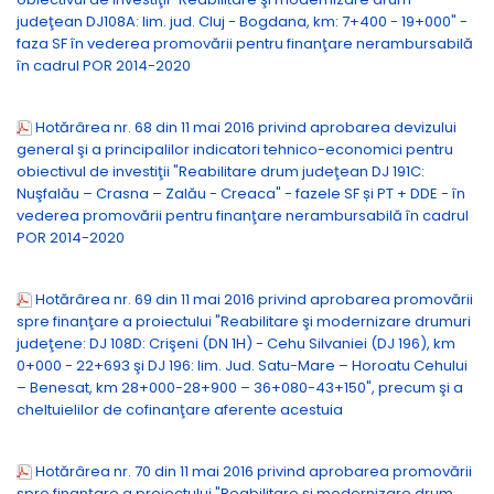
judeţean DJ108A: lim. jud. Cluj - Bogdana, km: 7+400 - 19+000" -
faza SF în vederea promovării pentru finanţare nerambursabilă
în cadrul POR 2014-2020
Hotărârea nr. 68 din 11 mai 2016 privind aprobarea devizului
general şi a principalilor indicatori tehnico-economici pentru
obiectivul de investiţii "Reabilitare drum judeţean DJ 191C:
Nuşfalău – Crasna – Zalău - Creaca" - fazele SF și PT + DDE - în
vederea promovării pentru finanţare nerambursabilă în cadrul
POR 2014-2020
Hotărârea nr. 69 din 11 mai 2016 privind aprobarea promovării
spre finanţare a proiectului "Reabilitare şi modernizare drumuri
judeţene: DJ 108D: Crişeni (DN 1H) - Cehu Silvaniei (DJ 196), km
0+000 - 22+693 şi DJ 196: lim. Jud. Satu-Mare – Horoatu Cehului
– Benesat, km 28+000-28+900 – 36+080-43+150", precum şi a
cheltuielilor de cofinanţare aferente acestuia
Hotărârea nr. 70 din 11 mai 2016 privind aprobarea promovării
spre finanţare a proiectului "Reabilitare şi modernizare drum