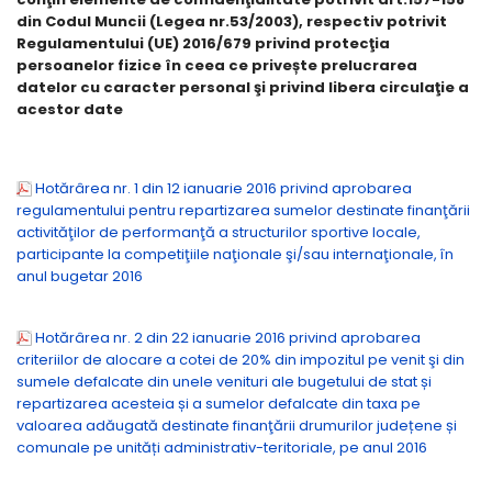
din Codul Muncii (Legea nr.53/2003), respectiv potrivit
Regulamentului (UE) 2016/679 privind protecţia
persoanelor fizice în ceea ce privește prelucrarea
datelor cu caracter personal şi privind libera circulaţie a
acestor date
Hotărârea nr. 1 din 12 ianuarie 2016 privind aprobarea
regulamentului pentru repartizarea sumelor destinate finanţării
activităţilor de performanţă a structurilor sportive locale,
participante la competiţiile naţionale şi/sau internaţionale, în
anul bugetar 2016
Hotărârea nr. 2 din 22 ianuarie 2016 privind aprobarea
criteriilor de alocare a cotei de 20% din impozitul pe venit şi din
sumele defalcate din unele venituri ale bugetului de stat și
repartizarea acesteia și a sumelor defalcate din taxa pe
valoarea adăugată destinate finanţării drumurilor județene și
comunale pe unități administrativ-teritoriale, pe anul 2016