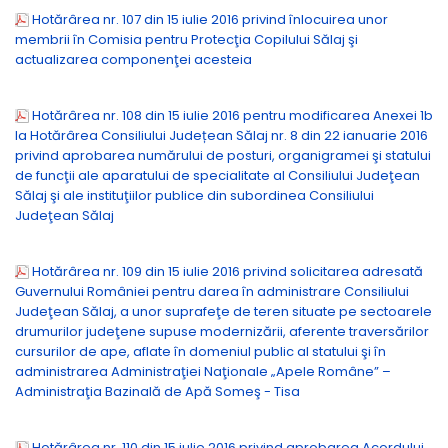
Hotărârea nr. 107 din 15 iulie 2016 privind înlocuirea unor
membrii în Comisia pentru Protecţia Copilului Sălaj şi
actualizarea componenţei acesteia
Hotărârea nr. 108 din 15 iulie 2016 pentru modificarea Anexei 1b
la Hotărârea Consiliului Județean Sălaj nr. 8 din 22 ianuarie 2016
privind aprobarea numărului de posturi, organigramei şi statului
de funcţii ale aparatului de specialitate al Consiliului Judeţean
Sălaj şi ale instituţiilor publice din subordinea Consiliului
Judeţean Sălaj
Hotărârea nr. 109 din 15 iulie 2016 privind solicitarea adresată
Guvernului României pentru darea în administrare Consiliului
Judeţean Sălaj, a unor suprafeţe de teren situate pe sectoarele
drumurilor judeţene supuse modernizării, aferente traversărilor
cursurilor de ape, aflate în domeniul public al statului şi în
administrarea Administraţiei Naţionale „Apele Române” –
Administraţia Bazinală de Apă Someş - Tisa
Hotărârea nr. 110 din 15 iulie 2016 privind aprobarea Acordului