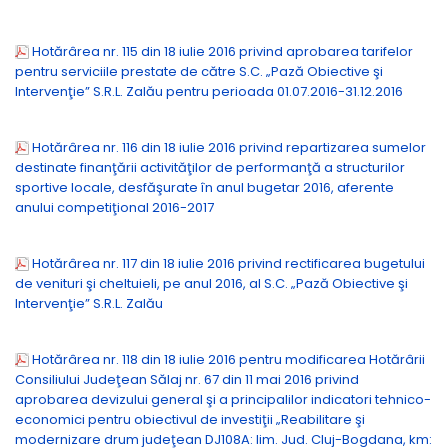
Hotărârea nr. 115 din 18 iulie 2016 privind aprobarea tarifelor
pentru serviciile prestate de către S.C. „Pază Obiective şi
Intervenţie” S.R.L. Zalău pentru perioada 01.07.2016-31.12.2016
Hotărârea nr. 116 din 18 iulie 2016 privind repartizarea sumelor
destinate finanţării activităţilor de performanţă a structurilor
sportive locale, desfăşurate în anul bugetar 2016, aferente
anului competiţional 2016-2017
Hotărârea nr. 117 din 18 iulie 2016 privind rectificarea bugetului
de venituri şi cheltuieli, pe anul 2016, al S.C. „Pază Obiective şi
Intervenţie” S.R.L. Zalău
Hotărârea nr. 118 din 18 iulie 2016 pentru modificarea Hotărârii
Consiliului Judeţean Sălaj nr. 67 din 11 mai 2016 privind
aprobarea devizului general şi a principalilor indicatori tehnico-
economici pentru obiectivul de investiţii „Reabilitare şi
modernizare drum judeţean DJ108A: lim. Jud. Cluj-Bogdana, km: