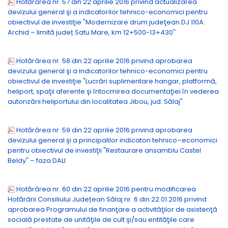
Hotărârea nr. 57 din 22 aprilie 2016 privind actualizarea
devizului general şi a indicatorilor tehnico-economici pentru
obiectivul de investiţie "Modernizare drum judeţean DJ 110A:
Archid – limită județ Satu Mare, km 12+500-13+430"
Hotărârea nr. 58 din 22 aprilie 2016 privind aprobarea
devizului general şi a indicatorilor tehnico-economici pentru
obiectivul de investiţie "Lucrări suplimentare hangar, platformă,
heliport, spaţii aferente şi întocmirea documentaţiei în vederea
autorizării heliportului din localitatea Jibou, jud. Sălaj"
Hotărârea nr. 59 din 22 aprilie 2016 privind aprobarea
devizului general şi a principalilor indicatori tehnico–economici
pentru obiectivul de investiţii "Restaurare ansamblu Castel
Beldy" – faza DALI
Hotărârea nr. 60 din 22 aprilie 2016 pentru modificarea
Hotărârii Consiliului Județean Sălaj nr. 6 din 22.01.2016 privind
aprobarea Programului de finanţare a activităţilor de asistenţă
socială prestate de unităţile de cult şi/sau entităţile care