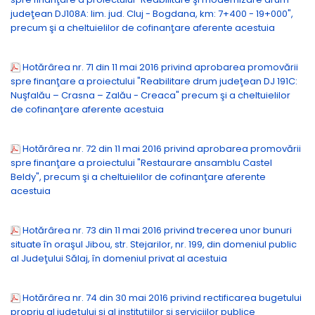
judeţean DJ108A: lim. jud. Cluj - Bogdana, km: 7+400 - 19+000",
precum şi a cheltuielilor de cofinanţare aferente acestuia
Hotărârea nr. 71 din 11 mai 2016 privind aprobarea promovării
spre finanţare a proiectului "Reabilitare drum judeţean DJ 191C:
Nuşfalău – Crasna – Zalău - Creaca" precum şi a cheltuielilor
de cofinanţare aferente acestuia
Hotărârea nr. 72 din 11 mai 2016 privind aprobarea promovării
spre finanţare a proiectului "Restaurare ansamblu Castel
Beldy", precum şi a cheltuielilor de cofinanţare aferente
acestuia
Hotărârea nr. 73 din 11 mai 2016 privind trecerea unor bunuri
situate în oraşul Jibou, str. Stejarilor, nr. 199, din domeniul public
al Judeţului Sălaj, în domeniul privat al acestuia
Hotărârea nr. 74 din 30 mai 2016 privind rectificarea bugetului
propriu al judeţului şi al instituţiilor şi serviciilor publice