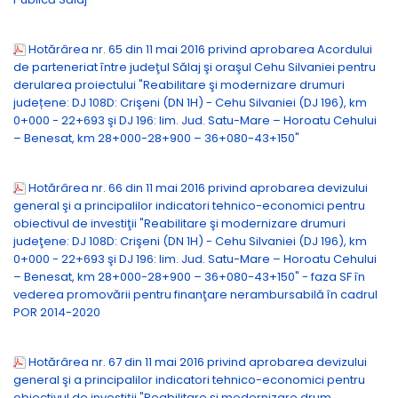
Hotărârea nr. 65 din 11 mai 2016 privind aprobarea Acordului
de parteneriat între judeţul Sălaj şi oraşul Cehu Silvaniei pentru
derularea proiectului "Reabilitare şi modernizare drumuri
județene: DJ 108D: Crişeni (DN 1H) - Cehu Silvaniei (DJ 196), km
0+000 - 22+693 şi DJ 196: lim. Jud. Satu-Mare – Horoatu Cehului
– Benesat, km 28+000-28+900 – 36+080-43+150"
Hotărârea nr. 66 din 11 mai 2016 privind aprobarea devizului
general şi a principalilor indicatori tehnico-economici pentru
obiectivul de investiţii "Reabilitare şi modernizare drumuri
judeţene: DJ 108D: Crişeni (DN 1H) - Cehu Silvaniei (DJ 196), km
0+000 - 22+693 şi DJ 196: lim. Jud. Satu-Mare – Horoatu Cehului
– Benesat, km 28+000-28+900 – 36+080-43+150" - faza SF în
vederea promovării pentru finanţare nerambursabilă în cadrul
POR 2014-2020
Hotărârea nr. 67 din 11 mai 2016 privind aprobarea devizului
general şi a principalilor indicatori tehnico-economici pentru
obiectivul de investiţii "Reabilitare şi modernizare drum