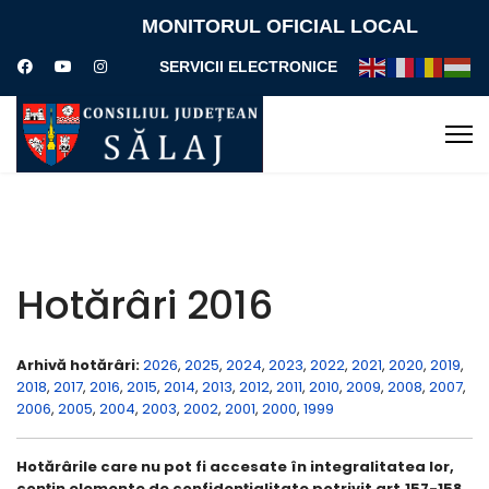
MONITORUL OFICIAL LOCAL
SERVICII ELECTRONICE
Hotărâri 2016
Arhivă hotărâri:
2026
,
2025
,
2024
,
2023
,
2022
,
2021
,
2020
,
2019
,
2018
,
2017
,
2016
,
2015
,
2014
,
2013
,
2012
,
2011
,
2010
,
2009
,
2008
,
2007
,
2006
,
2005
,
2004
,
2003
,
2002
,
2001
,
2000
,
1999
Hotărârile care nu pot fi accesate în integralitatea lor,
conţin elemente de confidenţialitate potrivit art.157-158