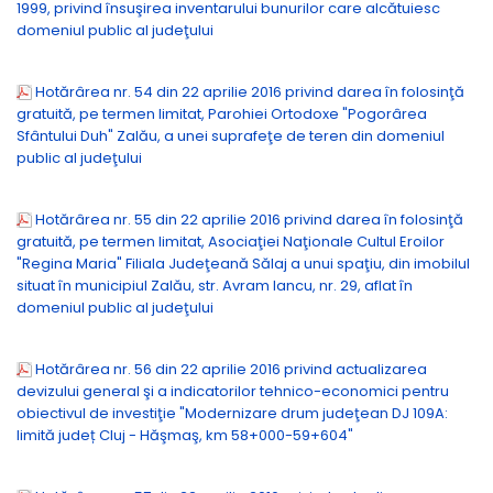
1999, privind însuşirea inventarului bunurilor care alcătuiesc
domeniul public al judeţului
Hotărârea nr. 54 din 22 aprilie 2016 privind darea în folosinţă
gratuită, pe termen limitat, Parohiei Ortodoxe "Pogorârea
Sfântului Duh" Zalău, a unei suprafeţe de teren din domeniul
public al judeţului
Hotărârea nr. 55 din 22 aprilie 2016 privind darea în folosinţă
gratuită, pe termen limitat, Asociaţiei Naţionale Cultul Eroilor
"Regina Maria" Filiala Judeţeană Sălaj a unui spaţiu, din imobilul
situat în municipiul Zalău, str. Avram Iancu, nr. 29, aflat în
domeniul public al judeţului
Hotărârea nr. 56 din 22 aprilie 2016 privind actualizarea
devizului general şi a indicatorilor tehnico-economici pentru
obiectivul de investiţie "Modernizare drum judeţean DJ 109A:
limită județ Cluj - Hăşmaş, km 58+000-59+604"