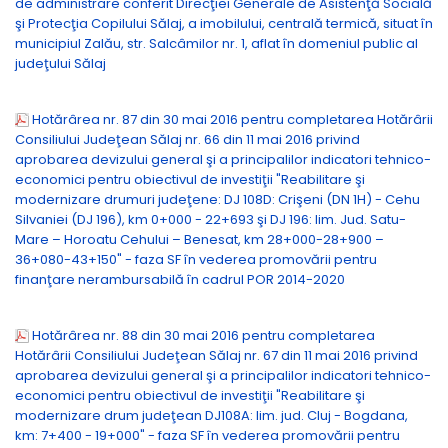
de administrare conferit Direcţiei Generale de Asistenţă Socială
şi Protecţia Copilului Sălaj, a imobilului, centrală termică, situat în
municipiul Zalău, str. Salcâmilor nr. 1, aflat în domeniul public al
judeţului Sălaj
Hotărârea nr. 87 din 30 mai 2016 pentru completarea Hotărârii
Consiliului Judeţean Sălaj nr. 66 din 11 mai 2016 privind
aprobarea devizului general şi a principalilor indicatori tehnico-
economici pentru obiectivul de investiţii "Reabilitare şi
modernizare drumuri judeţene: DJ 108D: Crişeni (DN 1H) - Cehu
Silvaniei (DJ 196), km 0+000 - 22+693 şi DJ 196: lim. Jud. Satu-
Mare – Horoatu Cehului – Benesat, km 28+000-28+900 –
36+080-43+150" - faza SF în vederea promovării pentru
finanţare nerambursabilă în cadrul POR 2014-2020
Hotărârea nr. 88 din 30 mai 2016 pentru completarea
Hotărârii Consiliului Judeţean Sălaj nr. 67 din 11 mai 2016 privind
aprobarea devizului general şi a principalilor indicatori tehnico-
economici pentru obiectivul de investiţii "Reabilitare şi
modernizare drum judeţean DJ108A: lim. jud. Cluj - Bogdana,
km: 7+400 - 19+000" - faza SF în vederea promovării pentru