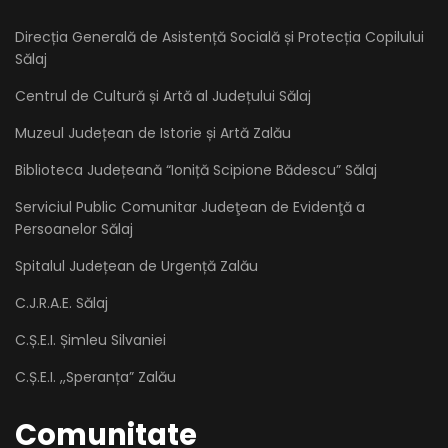
Direcția Generală de Asistență Socială și Protecția Copilului
Sălaj
Centrul de Cultură și Artă al Județului Sălaj
Muzeul Județean de Istorie și Artă Zalău
Biblioteca Județeană “Ioniță Scipione Bădescu” Sălaj
Serviciul Public Comunitar Judeţean de Evidenţă a
Persoanelor Sălaj
Spitalul Județean de Urgență Zalău
C.J.R.A.E. Sălaj
C.Ș.E.I. Șimleu Silvaniei
C.Ș.E.I. ,,Speranța” Zalău
Comunitate