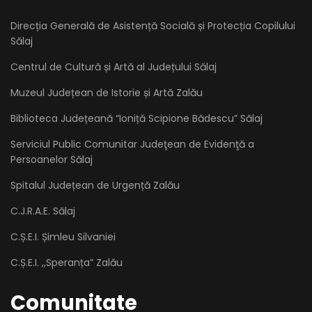
Direcția Generală de Asistență Socială și Protecția Copilului
Sălaj
Centrul de Cultură și Artă al Județului Sălaj
Muzeul Județean de Istorie și Artă Zalău
Biblioteca Județeană “Ioniță Scipione Bădescu” Sălaj
Serviciul Public Comunitar Judeţean de Evidenţă a
Persoanelor Sălaj
Spitalul Județean de Urgență Zalău
C.J.R.A.E. Sălaj
C.Ș.E.I. Șimleu Silvaniei
C.Ș.E.I. ,,Speranța” Zalău
Comunitate