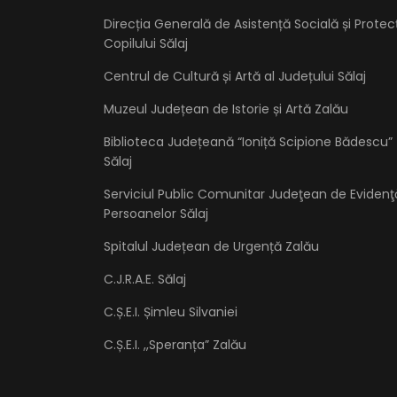
Direcția Generală de Asistență Socială și Protec
Copilului Sălaj
Centrul de Cultură și Artă al Județului Sălaj
Muzeul Județean de Istorie și Artă Zalău
Biblioteca Județeană “Ioniță Scipione Bădescu”
Sălaj
Serviciul Public Comunitar Judeţean de Evidenţ
Persoanelor Sălaj
Spitalul Județean de Urgență Zalău
C.J.R.A.E. Sălaj
C.Ș.E.I. Șimleu Silvaniei
C.Ș.E.I. ,,Speranța” Zalău