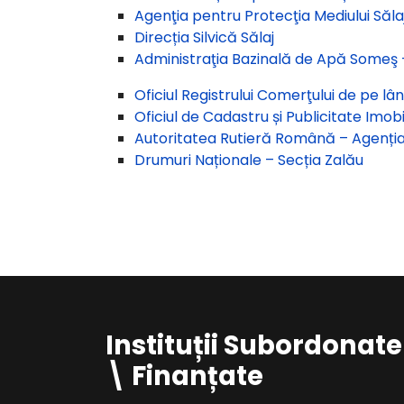
Agenţia pentru Protecţia Mediului Săla
Direcția Silvică Sălaj
Administraţia Bazinală de Apă Someş –
Oficiul Registrului Comerţului de pe lâ
Oficiul de Cadastru și Publicitate Imobi
Autoritatea Rutieră Română – Agenția 
Drumuri Naționale – Secția Zalău
Instituții Subordonate
\ Finanțate