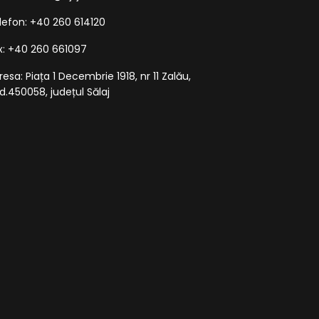
lefon: +40 260 614120
x: +40 260 661097
resa: Piața 1 Decembrie 1918, nr 11 Zalău,
d.450058, județul Sălaj