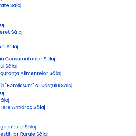
ate Salaj
aj
eret Sălaj
le Sălaj
ia Consumatorilor Sălaj
ui Sălaj
Siguranţa Alimentelor Sălaj
 "Porolissum" al județului Sălaj
aj
ălaj
liere Antidrog Sălaj
gricultură Sălaj
stițiilor Rurale Sălaj