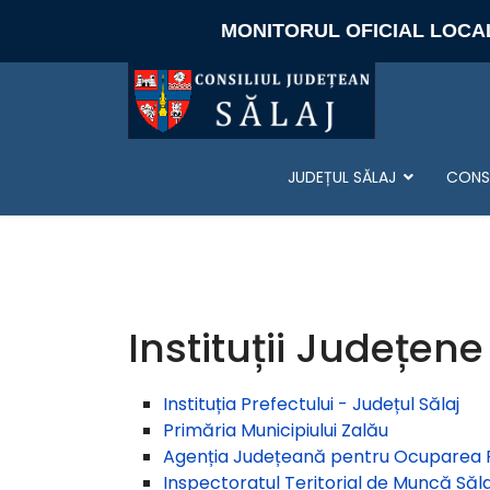
MONITORUL OFICIAL LOCA
JUDEȚUL SĂLAJ
CONSI
Instituții Județene
Instituția Prefectului - Județul Sălaj
Primăria Municipiului Zalău
Agenția Județeană pentru Ocuparea F
Inspectoratul Teritorial de Muncă Săla