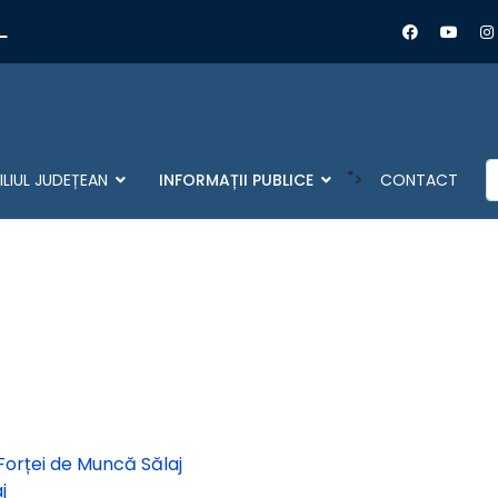
L
C
">
LIUL JUDEȚEAN
INFORMAȚII PUBLICE
CONTACT
orței de Muncă Sălaj
j