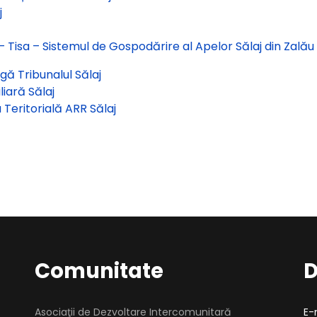
j
 Tisa – Sistemul de Gospodărire al Apelor Sălaj din Zalău
ngă Tribunalul Sălaj
liară Sălaj
Teritorială ARR Sălaj
Comunitate
D
Asociaţii de Dezvoltare Intercomunitară
E-