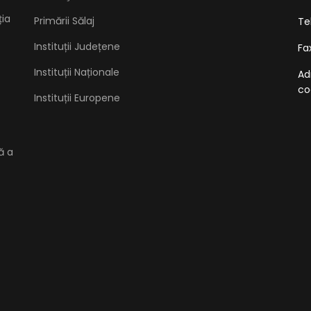
ția
Primării Sălaj
Te
Instituții Județene
Fa
Instituții Naționale
Ad
co
Instituții Europene
ă a