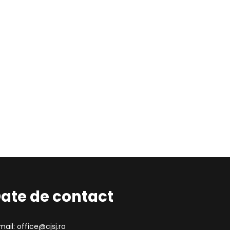
ate de contact
mail: office@cjsj.ro