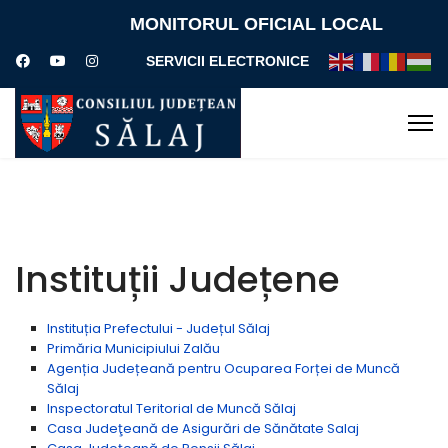
MONITORUL OFICIAL LOCAL
SERVICII ELECTRONICE
Instituții Județene
Instituția Prefectului - Județul Sălaj
Primăria Municipiului Zalău
Agenția Județeană pentru Ocuparea Forței de Muncă
Sălaj
Inspectoratul Teritorial de Muncă Sălaj
Casa Judeţeană de Asigurări de Sănătate Salaj