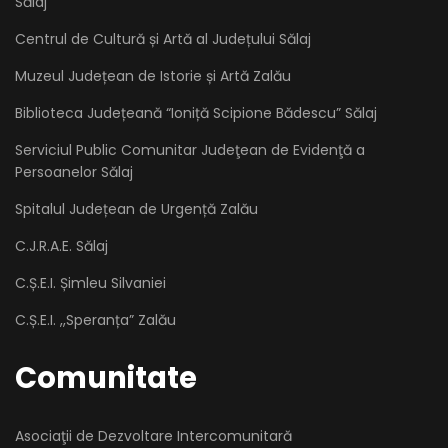
Sălaj
Centrul de Cultură și Artă al Județului Sălaj
Muzeul Județean de Istorie și Artă Zalău
Biblioteca Județeană “Ioniță Scipione Bădescu” Sălaj
Serviciul Public Comunitar Judeţean de Evidenţă a
Persoanelor Sălaj
Spitalul Județean de Urgență Zalău
C.J.R.A.E. Sălaj
C.Ș.E.I. Șimleu Silvaniei
C.Ș.E.I. ,,Speranța” Zalău
Comunitate
Asociaţii de Dezvoltare Intercomunitară