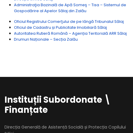
Administraţia Bazinală de Apă Someş – Tisa – Sistemul de
Gospodărire al Apelor Sălaj din Zalău
Oficiul Registrului Comerţului de pe lângă Tribunalul Sălaj
Oficiul de Cadastru și Publicitate Imobiliară Sălaj
Autoritatea Rutieră Română – Agenția Teritorială ARR Sălaj
Drumuri Naționale – Secția Zalău
Instituții Subordonate \
Finanțate
Direcția Generală de Asistență Socială și Protecția Copilului