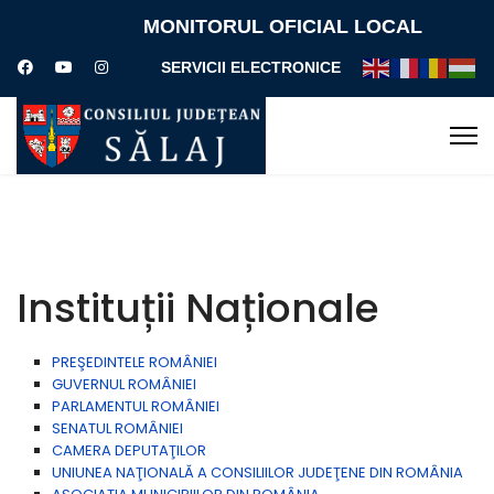
MONITORUL OFICIAL LOCAL
SERVICII ELECTRONICE
Instituții Naționale
PREŞEDINTELE ROMÂNIEI
GUVERNUL ROMÂNIEI
PARLAMENTUL ROMÂNIEI
SENATUL ROMÂNIEI
CAMERA DEPUTAŢILOR
UNIUNEA NAŢIONALĂ A CONSILIILOR JUDEŢENE DIN ROMÂNIA