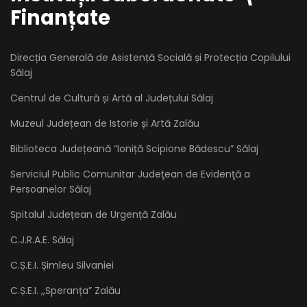
Finanțate
Direcția Generală de Asistență Socială și Protecția Copilului
Sălaj
Centrul de Cultură și Artă al Județului Sălaj
Muzeul Județean de Istorie și Artă Zalău
Biblioteca Județeană “Ioniță Scipione Bădescu” Sălaj
Serviciul Public Comunitar Judeţean de Evidenţă a
Persoanelor Sălaj
Spitalul Județean de Urgență Zalău
C.J.R.A.E. Sălaj
C.Ș.E.I. Șimleu Silvaniei
C.Ș.E.I. ,,Speranța” Zalău