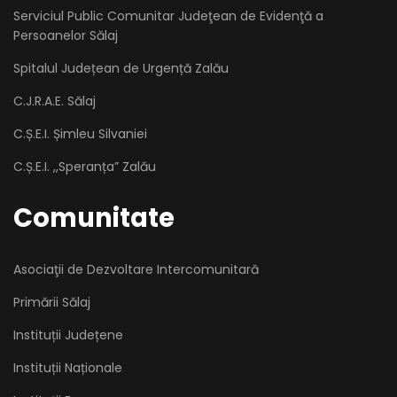
Serviciul Public Comunitar Judeţean de Evidenţă a
Persoanelor Sălaj
Spitalul Județean de Urgență Zalău
C.J.R.A.E. Sălaj
C.Ș.E.I. Șimleu Silvaniei
C.Ș.E.I. ,,Speranța” Zalău
Comunitate
Asociaţii de Dezvoltare Intercomunitară
Primării Sălaj
Instituții Județene
Instituții Naționale