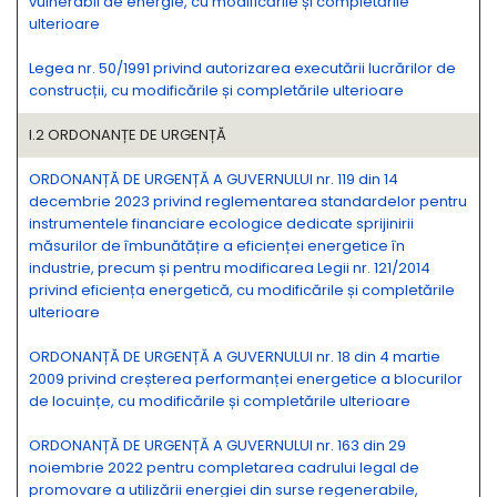
vulnerabil de energie, cu modificările și completările
ulterioare
Legea nr. 50/1991 privind autorizarea executării lucrărilor de
construcții, cu modificările și completările ulterioare
I.2 ORDONANȚE DE URGENȚĂ
ORDONANȚĂ DE URGENȚĂ A GUVERNULUI nr. 119 din 14
decembrie 2023 privind reglementarea standardelor pentru
instrumentele financiare ecologice dedicate sprijinirii
măsurilor de îmbunătățire a eficienței energetice în
industrie, precum și pentru modificarea Legii nr. 121/2014
privind eficiența energetică, cu modificările și completările
ulterioare
ORDONANȚĂ DE URGENȚĂ A GUVERNULUI nr. 18 din 4 martie
2009 privind creșterea performanței energetice a blocurilor
de locuințe, cu modificările și completările ulterioare
ORDONANȚĂ DE URGENȚĂ A GUVERNULUI nr. 163 din 29
noiembrie 2022 pentru completarea cadrului legal de
promovare a utilizării energiei din surse regenerabile,