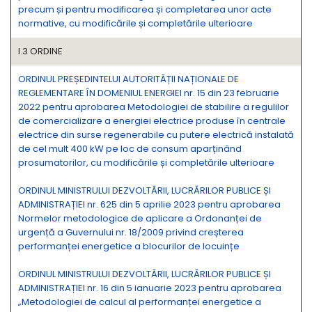
precum și pentru modificarea și completarea unor acte
normative, cu modificările și completările ulterioare
I.3 ORDINE
ORDINUL PREȘEDINTELUI AUTORITĂȚII NAȚIONALE DE
REGLEMENTARE ÎN DOMENIUL ENERGIEI nr. 15 din 23 februarie
2022 pentru aprobarea Metodologiei de stabilire a regulilor
de comercializare a energiei electrice produse în centrale
electrice din surse regenerabile cu putere electrică instalată
de cel mult 400 kW pe loc de consum aparținând
prosumatorilor, cu modificările și completările ulterioare
ORDINUL MINISTRULUI DEZVOLTĂRII, LUCRĂRILOR PUBLICE ȘI
ADMINISTRAȚIEI nr. 625 din 5 aprilie 2023 pentru aprobarea
Normelor metodologice de aplicare a Ordonanței de
urgență a Guvernului nr. 18/2009 privind creșterea
performanței energetice a blocurilor de locuințe
ORDINUL MINISTRULUI DEZVOLTĂRII, LUCRĂRILOR PUBLICE ȘI
ADMINISTRAȚIEI nr. 16 din 5 ianuarie 2023 pentru aprobarea
„Metodologiei de calcul al performanței energetice a