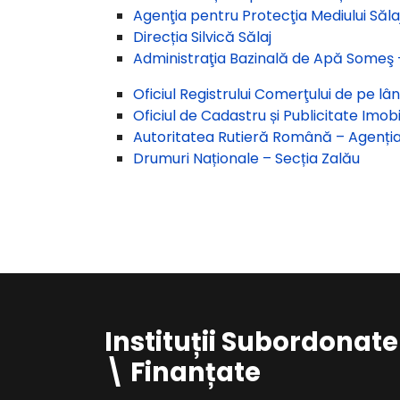
Agenţia pentru Protecţia Mediului Săla
Direcția Silvică Sălaj
Administraţia Bazinală de Apă Someş –
Oficiul Registrului Comerţului de pe lâ
Oficiul de Cadastru și Publicitate Imobi
Autoritatea Rutieră Română – Agenția 
Drumuri Naționale – Secția Zalău
Instituții Subordonate
\ Finanțate