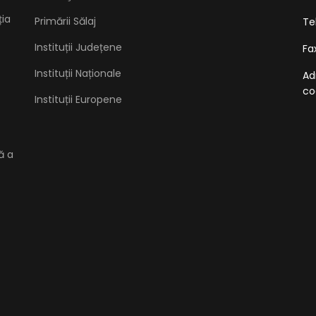
ția
Primării Sălaj
Te
Instituții Județene
Fa
Instituții Naționale
Ad
co
Instituții Europene
ă a