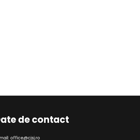
ate de contact
mail: office@cjsj.ro