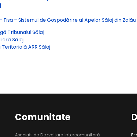
j
 Tisa – Sistemul de Gospodărire al Apelor Sălaj din Zalău
ngă Tribunalul Sălaj
liară Sălaj
Teritorială ARR Sălaj
Comunitate
D
Asociaţii de Dezvoltare Intercomunitară
E-