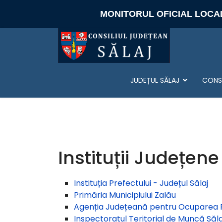
MONITORUL OFICIAL LOCA
JUDEȚUL SĂLAJ
CONSI
Instituții Județene
Instituția Prefectului - Județul Sălaj
Primăria Municipiului Zalău
Agenția Județeană pentru Ocuparea F
Inspectoratul Teritorial de Muncă Săla