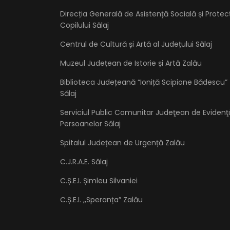
Direcția Generală de Asistență Socială și Protec
Copilului Sălaj
Centrul de Cultură și Artă al Județului Sălaj
Muzeul Județean de Istorie și Artă Zalău
Biblioteca Județeană “Ioniță Scipione Bădescu”
Sălaj
Serviciul Public Comunitar Judeţean de Evidenţ
Persoanelor Sălaj
Spitalul Județean de Urgență Zalău
C.J.R.A.E. Sălaj
C.Ș.E.I. Șimleu Silvaniei
C.Ș.E.I. ,,Speranța” Zalău