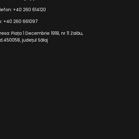
lefon: +40 260 614120
x: +40 260 661097
resa: Piața 1 Decembrie 1918, nr 11 Zalău,
d.450058, județul Sălaj