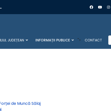
L
C
">
LIUL JUDEȚEAN
INFORMAȚII PUBLICE
CONTACT
orței de Muncă Sălaj
j