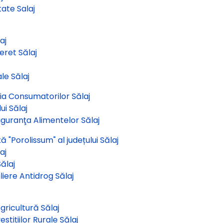
ate Salaj
aj
eret Sălaj
le Sălaj
ia Consumatorilor Sălaj
ui Sălaj
Siguranţa Alimentelor Sălaj
 "Porolissum" al județului Sălaj
aj
ălaj
liere Antidrog Sălaj
gricultură Sălaj
stițiilor Rurale Sălaj