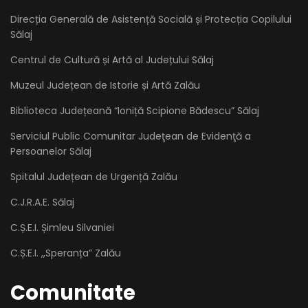
Direcția Generală de Asistență Socială și Protecția Copilului
Sălaj
Centrul de Cultură și Artă al Județului Sălaj
Muzeul Județean de Istorie și Artă Zalău
Biblioteca Județeană “Ioniță Scipione Bădescu” Sălaj
Serviciul Public Comunitar Judeţean de Evidenţă a
Persoanelor Sălaj
Spitalul Județean de Urgență Zalău
C.J.R.A.E. Sălaj
C.Ș.E.I. Șimleu Silvaniei
C.Ș.E.I. ,,Speranța” Zalău
Comunitate