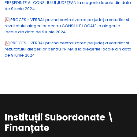
PREȘEDINTE AL CONSILIULUI JUDEŢEAN Ia alegerile locale din data
de 9 iunie 2024
PROCES - VERBAL privind centralizarea pe județ a voturilor și
rezultatului alegerilor pentru CONSILIILE LOCALE Ia alegerile
locale din data de 9 iunie 2024
PROCES - VERBAL privind centralizarea pe județ a voturilor și
rezultatului alegerilor pentru PRIMARI Ia alegerile locale din data
de 9 iunie 2024
Instituții Subordonate \
Finanțate