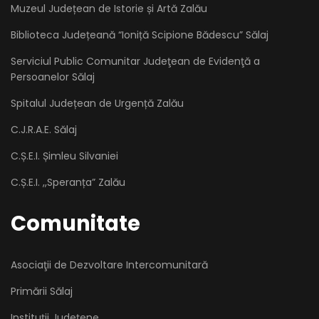
Muzeul Județean de Istorie și Artă Zalău
Biblioteca Județeană “Ioniță Scipione Bădescu” Sălaj
Serviciul Public Comunitar Judeţean de Evidenţă a
Persoanelor Sălaj
Spitalul Județean de Urgență Zalău
C.J.R.A.E. Sălaj
C.Ș.E.I. Șimleu Silvaniei
C.Ș.E.I. ,,Speranța” Zalău
Comunitate
Asociaţii de Dezvoltare Intercomunitară
Primării Sălaj
Instituții Județene