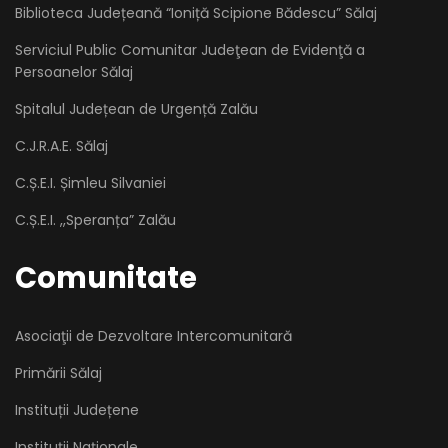
Biblioteca Județeană “Ioniță Scipione Bădescu” Sălaj
Serviciul Public Comunitar Judeţean de Evidenţă a
Persoanelor Sălaj
Spitalul Județean de Urgență Zalău
C.J.R.A.E. Sălaj
C.Ș.E.I. Șimleu Silvaniei
C.Ș.E.I. ,,Speranța” Zalău
Comunitate
Asociaţii de Dezvoltare Intercomunitară
Primării Sălaj
Instituții Județene
Instituții Naționale