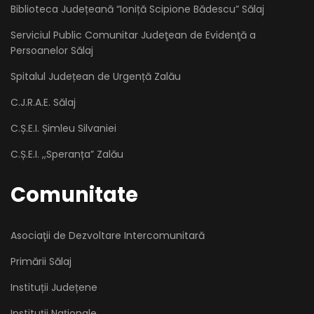
Biblioteca Județeană “Ioniță Scipione Bădescu” Sălaj
Serviciul Public Comunitar Judeţean de Evidenţă a
Persoanelor Sălaj
Spitalul Județean de Urgență Zalău
C.J.R.A.E. Sălaj
C.Ș.E.I. Șimleu Silvaniei
C.Ș.E.I. ,,Speranța” Zalău
Comunitate
Asociaţii de Dezvoltare Intercomunitară
Primării Sălaj
Instituții Județene
Instituții Naționale