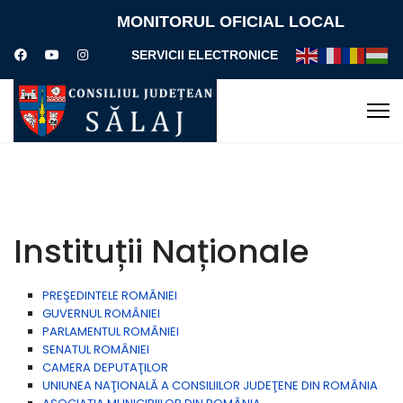
MONITORUL OFICIAL LOCAL
SERVICII ELECTRONICE
Instituții Naționale
PREŞEDINTELE ROMÂNIEI
GUVERNUL ROMÂNIEI
PARLAMENTUL ROMÂNIEI
SENATUL ROMÂNIEI
CAMERA DEPUTAŢILOR
UNIUNEA NAŢIONALĂ A CONSILIILOR JUDEŢENE DIN ROMÂNIA