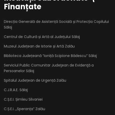
Finanțate
Direcția Generală de Asistență Socială și Protecția Copilului
Sălaj
Centrul de Cultură și Artă al Județului Sălaj
Muzeul Județean de Istorie și Artă Zalău
Biblioteca Județeană “Ioniță Scipione Bădescu” Sălaj
Serviciul Public Comunitar Judeţean de Evidenţă a
Persoanelor Sălaj
Spitalul Județean de Urgență Zalău
C.J.R.A.E. Sălaj
C.Ș.E.I. Șimleu Silvaniei
C.Ș.E.I. ,,Speranța” Zalău