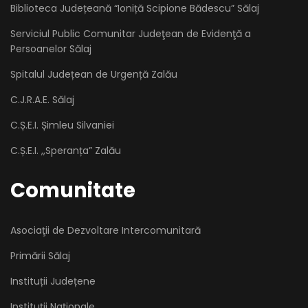
Biblioteca Județeană “Ioniță Scipione Bădescu” Sălaj
Serviciul Public Comunitar Judeţean de Evidenţă a
Persoanelor Sălaj
Spitalul Județean de Urgență Zalău
C.J.R.A.E. Sălaj
C.Ș.E.I. Șimleu Silvaniei
C.Ș.E.I. ,,Speranța” Zalău
Comunitate
Asociaţii de Dezvoltare Intercomunitară
Primării Sălaj
Instituții Județene
Instituții Naționale