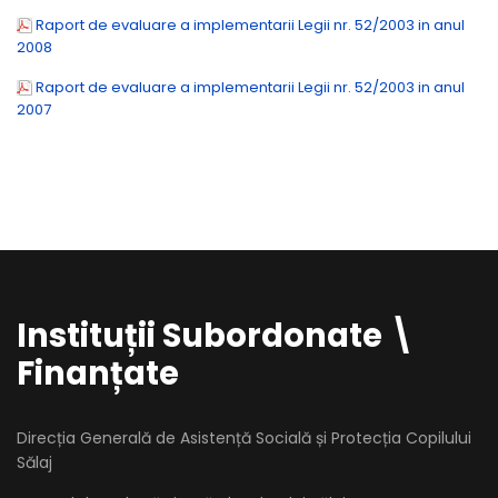
Raport de evaluare a implementarii Legii nr. 52/2003 in anul
2008
Raport de evaluare a implementarii Legii nr. 52/2003 in anul
2007
Instituții Subordonate \
Finanțate
Direcția Generală de Asistență Socială și Protecția Copilului
Sălaj