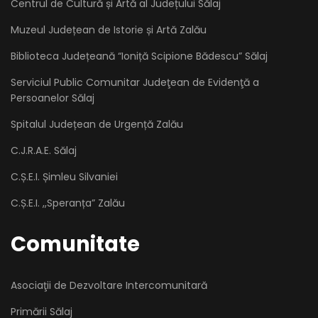
Centrul de Cultură și Artă al Județului Sălaj
Muzeul Județean de Istorie și Artă Zalău
Biblioteca Județeană “Ioniță Scipione Bădescu” Sălaj
Serviciul Public Comunitar Judeţean de Evidenţă a
Persoanelor Sălaj
Spitalul Județean de Urgență Zalău
C.J.R.A.E. Sălaj
C.Ș.E.I. Șimleu Silvaniei
C.Ș.E.I. ,,Speranța” Zalău
Comunitate
Asociaţii de Dezvoltare Intercomunitară
Primării Sălaj