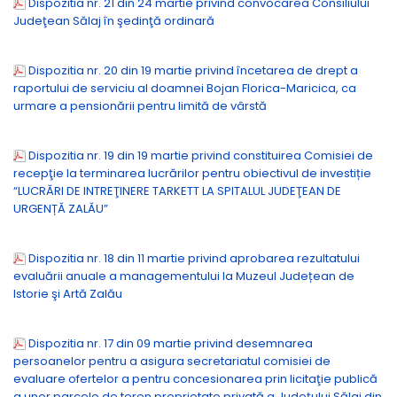
Dispozitia nr. 21 din 24 martie privind convocarea Consiliului
Judeţean Sălaj în şedinţă ordinară
Dispozitia nr. 20 din 19 martie privind încetarea de drept a
raportului de serviciu al doamnei Bojan Florica-Maricica, ca
urmare a pensionării pentru limită de vârstă
Dispozitia nr. 19 din 19 martie privind constituirea Comisiei de
recepţie la terminarea lucrărilor pentru obiectivul de investiție
“LUCRĂRI DE INTREŢINERE TARKETT LA SPITALUL JUDEŢEAN DE
URGENȚĂ ZALĂU”
Dispozitia nr. 18 din 11 martie privind aprobarea rezultatului
evaluării anuale a managementului la Muzeul Județean de
Istorie şi Artă Zalău
Dispozitia nr. 17 din 09 martie privind desemnarea
persoanelor pentru a asigura secretariatul comisiei de
evaluare ofertelor a pentru concesionarea prin licitaţie publică
a unor parcele de teren proprietate privată a Județului Sălaj din