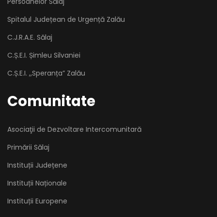
Persoanelor Sălaj
Spitalul Județean de Urgență Zalău
C.J.R.A.E. Sălaj
C.Ș.E.I. Șimleu Silvaniei
C.Ș.E.I. ,,Speranța” Zalău
Comunitate
Asociaţii de Dezvoltare Intercomunitară
Primării Sălaj
Instituții Județene
Instituții Naționale
Instituții Europene