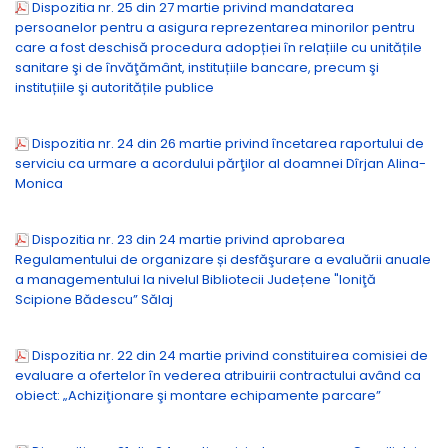
Dispozitia nr. 25 din 27 martie privind mandatarea
persoanelor pentru a asigura reprezentarea minorilor pentru
care a fost deschisă procedura adopției în relațiile cu unitățile
sanitare şi de învăţământ, instituțiile bancare, precum şi
instituțiile şi autoritățile publice
Dispozitia nr. 24 din 26 martie privind încetarea raportului de
serviciu ca urmare a acordului părţilor al doamnei Dîrjan Alina-
Monica
Dispozitia nr. 23 din 24 martie privind aprobarea
Regulamentului de organizare și desfăşurare a evaluării anuale
a managementului la nivelul Bibliotecii Județene "Ioniţă
Scipione Bădescu” Sălaj
Dispozitia nr. 22 din 24 martie privind constituirea comisiei de
evaluare a ofertelor în vederea atribuirii contractului având ca
obiect: „Achiziţionare şi montare echipamente parcare”