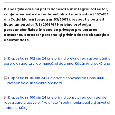
Dispoziţiile care nu pot fi accesate în integralitatea lor,
conţin elemente de confidenţialitate potrivit art.157-158
din Codul Muncii (Legea nr.53/2003), respectiv potrivit
Regulamentului (UE) 2016/679 privind protecţia
persoanelor fizice în ceea ce privește prelucrarea
datelor cu caracter personal şi privind libera circulaţie a
acestor date.
Dispozitia nr. 102 din 24 iulie privind prelungirea suspendării la
cerere a raportului de muncă, al doamnei Kádár Andrea-Diana
Dispozitia nr. 101 din 24 iulie privind convocarea Consiliului
Județean Sălaj în ședință ordinară
Dispozitia nr. 100 din 24 iulie privind constituirea comisiei de
reevaluare a activelor fixe aflate în patrimoniul public și privat al
județului Sălaj