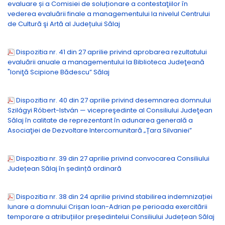
evaluare și a Comisiei de soluționare a contestaţiilor în
vederea evaluării finale a managementului la nivelul Centrului
de Cultură şi Artă al Județului Sălaj
Dispozitia nr. 41 din 27 aprilie privind aprobarea rezultatului
evaluării anuale a managementului la Biblioteca Judeţeană
"Ioniţă Scipione Bădescu” Sălaj
Dispozitia nr. 40 din 27 aprilie privind desemnarea domnului
Szilágyi Róbert-István — vicepreşedinte al Consiliului Judeţean
Sălaj în calitate de reprezentant în adunarea generală a
Asociaţiei de Dezvoltare Intercomunitară „Țara Silvaniei”
Dispozitia nr. 39 din 27 aprilie privind convocarea Consiliului
Județean Sălaj în ședință ordinară
Dispozitia nr. 38 din 24 aprilie privind stabilirea indemnizației
lunare a domnului Crișan Ioan-Adrian pe perioada exercitării
temporare a atribuțiilor președintelui Consiliului Județean Sălaj