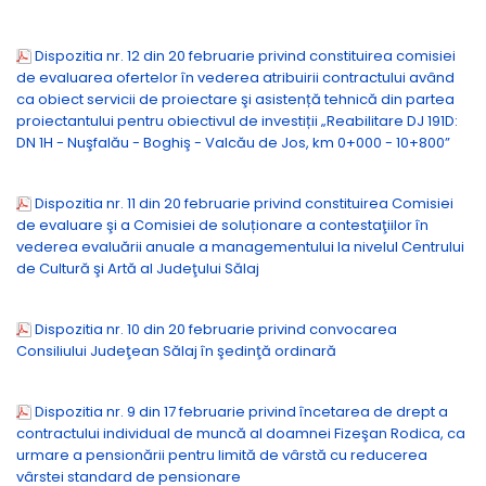
Dispozitia nr. 12 din 20 februarie privind constituirea comisiei
de evaluarea ofertelor în vederea atribuirii contractului având
ca obiect servicii de proiectare şi asistență tehnică din partea
proiectantului pentru obiectivul de investiții „Reabilitare DJ 191D:
DN 1H - Nuşfalău - Boghiş - Valcău de Jos, km 0+000 - 10+800”
Dispozitia nr. 11 din 20 februarie privind constituirea Comisiei
de evaluare şi a Comisiei de soluționare a contestaţiilor în
vederea evaluării anuale a managementului la nivelul Centrului
de Cultură şi Artă al Judeţului Sălaj
Dispozitia nr. 10 din 20 februarie privind convocarea
Consiliului Judeţean Sălaj în şedinţă ordinară
Dispozitia nr. 9 din 17 februarie privind încetarea de drept a
contractului individual de muncă al doamnei Fizeşan Rodica, ca
urmare a pensionării pentru limită de vârstă cu reducerea
vârstei standard de pensionare