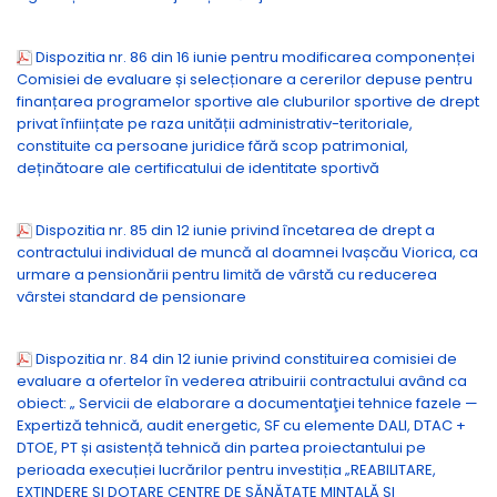
Dispozitia nr. 86 din 16 iunie pentru modificarea componenței
Comisiei de evaluare și selecționare a cererilor depuse pentru
finanțarea programelor sportive ale cluburilor sportive de drept
privat înființate pe raza unității administrativ-teritoriale,
constituite ca persoane juridice fără scop patrimonial,
deținătoare ale certificatului de identitate sportivă
Dispozitia nr. 85 din 12 iunie privind încetarea de drept a
contractului individual de muncă al doamnei Ivașcău Viorica, ca
urmare a pensionării pentru limită de vârstă cu reducerea
vârstei standard de pensionare
Dispozitia nr. 84 din 12 iunie privind constituirea comisiei de
evaluare a ofertelor în vederea atribuirii contractului având ca
obiect: „ Servicii de elaborare a documentaţiei tehnice fazele —
Expertiză tehnică, audit energetic, SF cu elemente DALI, DTAC +
DTOE, PT și asistență tehnică din partea proiectantului pe
perioada execuției lucrărilor pentru investiția „REABILITARE,
EXTINDERE ȘI DOTARE CENTRE DE SĂNĂTATE MINTALĂ ŞI