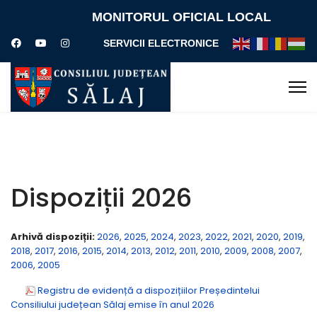
MONITORUL OFICIAL LOCAL
SERVICII ELECTRONICE
Dispoziții 2026
Arhivă dispoziții:
2026
,
2025
,
2024
,
2023
,
2022
,
2021
,
2020
,
2019
,
2018
,
2017
,
2016
,
2015
,
2014
,
2013
,
2012
,
2011
,
2010
,
2009
,
2008
,
2007
,
2006
,
2005
Registru de evidență a dispozițiilor Președintelui
Consiliului județean Sălaj emise în anul 2026