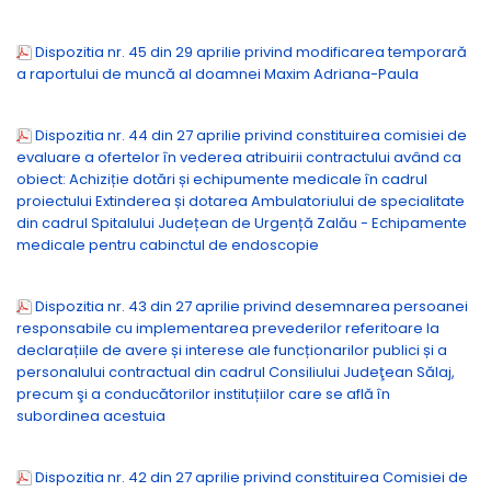
Dispozitia nr. 45 din 29 aprilie privind modificarea temporară
a raportului de muncă al doamnei Maxim Adriana-Paula
Dispozitia nr. 44 din 27 aprilie privind constituirea comisiei de
evaluare a ofertelor în vederea atribuirii contractului având ca
obiect: Achiziție dotări și echipumente medicale în cadrul
proiectului Extinderea și dotarea Ambulatoriului de specialitate
din cadrul Spitalului Județean de Urgență Zalău - Echipamente
medicale pentru cabinctul de endoscopie
Dispozitia nr. 43 din 27 aprilie privind desemnarea persoanei
responsabile cu implementarea prevederilor referitoare la
declarațiile de avere și interese ale funcționarilor publici și a
personalului contractual din cadrul Consiliului Judeţean Sălaj,
precum şi a conducătorilor instituțiilor care se află în
subordinea acestuia
Dispozitia nr. 42 din 27 aprilie privind constituirea Comisiei de