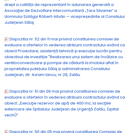
drept a calității de reprezentant în adunarea generală a
Asociaţiei de Dezvoltare Intercomunitară „Țara Silvaniei” a
domnului Szilágyi Róbert-István — vicepreședinte al Consiliului
Județean Sălaj
Dispozitia nr. 52 din 11 mai privind constituirea comisiei de
evaluare a ofertelor în vederea atribuirii contractului având ca
obiect Proiectare, asistență tehnică și execuție lucrări pentru
obiectivul de investiție "Realizarea unui sistem de încălzire cu
ventiloconvectoare și pompe de căldură la imobilul aflat în
proprietatea județului Sălaj și administrarea Consiliului
Judeţean, str. Avram Iancu, nr 29, Zalău
Dispozitia nr. 51 din 06 mai privind constituirea comisiei de
evaluare a ofertelor în vederea atribuirii contractului având ca
obiect: „Execuţie rezervor de apă de 400 mc, la secţiile
exterioare ale Spitalului Judeţean de Urgenţă Zalău, (spital
vechi)”
Dispozitia nr. 50 din 05 mai privind constituirea Comisiei de