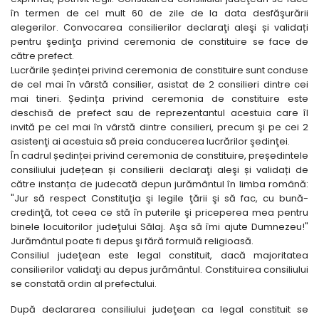
în termen de cel mult 60 de zile de la data desfăşurării
alegerilor. Convocarea consilierilor declaraţi aleşi și validați
pentru şedinţa privind ceremonia de constituire se face de
către prefect.
Lucrările ședinței privind ceremonia de constituire sunt conduse
de cel mai în vârstă consilier, asistat de 2 consilieri dintre cei
mai tineri. Ședința privind ceremonia de constituire este
deschisă de prefect sau de reprezentantul acestuia care îl
invită pe cel mai în vârstă dintre consilieri, precum şi pe cei 2
asistenţi ai acestuia să preia conducerea lucrărilor şedinţei.
În cadrul ședinței privind ceremonia de constituire, președintele
consiliului județean și consilierii declaraţi aleşi și validați de
către instanța de judecată depun jurământul în limba română:
"Jur să respect Constituţia şi legile ţării şi să fac, cu bună-
credinţă, tot ceea ce stă în puterile şi priceperea mea pentru
binele locuitorilor judeţului Sălaj. Aşa să îmi ajute Dumnezeu!"
Jurământul poate fi depus şi fără formulă religioasă.
Consiliul judeţean este legal constituit, dacă majoritatea
consilierilor validaţi au depus jurământul. Constituirea consiliului
se constată ordin al prefectului.
După declararea consiliului judeţean ca legal constituit se