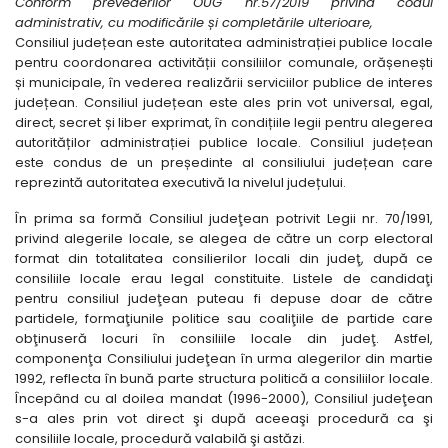
Conform prevederilor OUG nr.57/2019 privind codul
administrativ, cu modificările și completările ulterioare,
Consiliul județean este autoritatea administrației publice locale
pentru coordonarea activității consiliilor comunale, orășenești
și municipale, în vederea realizării serviciilor publice de interes
județean. Consiliul județean este ales prin vot universal, egal,
direct, secret și liber exprimat, în condițiile legii pentru alegerea
autorităților administrației publice locale. Consiliul județean
este condus de un președinte al consiliului județean care
reprezintă autoritatea executivă la nivelul județului.
În prima sa formă Consiliul judeţean potrivit Legii nr. 70/1991,
privind alegerile locale, se alegea de către un corp electoral
format din totalitatea consilierilor locali din judeţ, după ce
consiliile locale erau legal constituite. Listele de candidaţi
pentru consiliul judeţean puteau fi depuse doar de către
partidele, formaţiunile politice sau coaliţiile de partide care
obţinuseră locuri în consiliile locale din judeţ. Astfel,
componenţa Consiliului judeţean în urma alegerilor din martie
1992, reflecta în bună parte structura politică a consiliilor locale.
Începând cu al doilea mandat (1996-2000), Consiliul judeţean
s-a ales prin vot direct şi după aceeaşi procedură ca şi
consiliile locale, procedură valabilă şi astăzi.