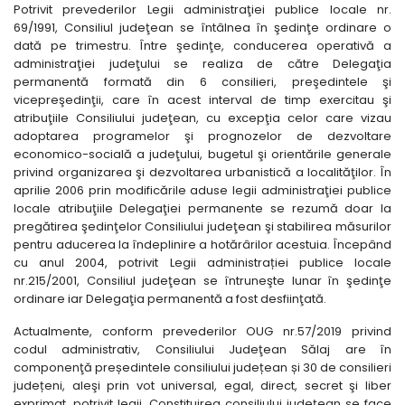
Potrivit prevederilor Legii administraţiei publice locale nr.
69/1991, Consiliul judeţean se întâlnea în şedinţe ordinare o
dată pe trimestru. Între şedinţe, conducerea operativă a
administraţiei judeţului se realiza de către Delegaţia
permanentă formată din 6 consilieri, preşedintele şi
vicepreşedinţii, care în acest interval de timp exercitau şi
atribuţiile Consiliului judeţean, cu excepţia celor care vizau
adoptarea programelor şi prognozelor de dezvoltare
economico-socială a judeţului, bugetul şi orientările generale
privind organizarea şi dezvoltarea urbanistică a localităţilor. În
aprilie 2006 prin modificările aduse legii administraţiei publice
locale atribuţiile Delegaţiei permanente se rezumă doar la
pregătirea şedinţelor Consiliului judeţean şi stabilirea măsurilor
pentru aducerea la îndeplinire a hotărârilor acestuia. Începând
cu anul 2004, potrivit Legii administrației publice locale
nr.215/2001, Consiliul judeţean se întruneşte lunar în şedinţe
ordinare iar Delegaţia permanentă a fost desfiinţată.
Actualmente, conform prevederilor OUG nr.57/2019 privind
codul administrativ, Consiliului Judeţean Sălaj are în
componenţă președintele consiliului județean și 30 de consilieri
județeni, aleşi prin vot universal, egal, direct, secret şi liber
exprimat, potrivit legii. Constituirea consiliului judeţean se face