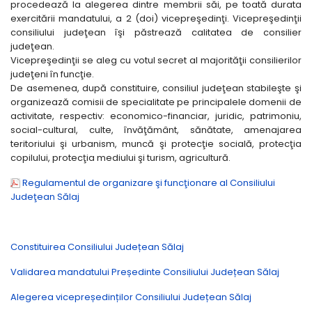
procedează la alegerea dintre membrii săi, pe toată durata
exercitării mandatului, a 2 (doi) vicepreşedinţi. Vicepreşedinţii
consiliului judeţean îşi păstrează calitatea de consilier
judeţean.
Vicepreşedinţii se aleg cu votul secret al majorităţii consilierilor
judeţeni în funcţie.
De asemenea, după constituire, consiliul judeţean stabileşte şi
organizează comisii de specialitate pe principalele domenii de
activitate, respectiv: economico-financiar, juridic, patrimoniu,
social-cultural, culte, învăţământ, sănătate, amenajarea
teritoriului şi urbanism, muncă şi protecţie socială, protecţia
copilului, protecţia mediului şi turism, agricultură.
Regulamentul de organizare şi funcţionare al Consiliului
Judeţean Sălaj
Constituirea Consiliului Județean Sălaj
Validarea mandatului Președinte Consiliului Județean Sălaj
Alegerea vicepreședinților Consiliului Județean Sălaj