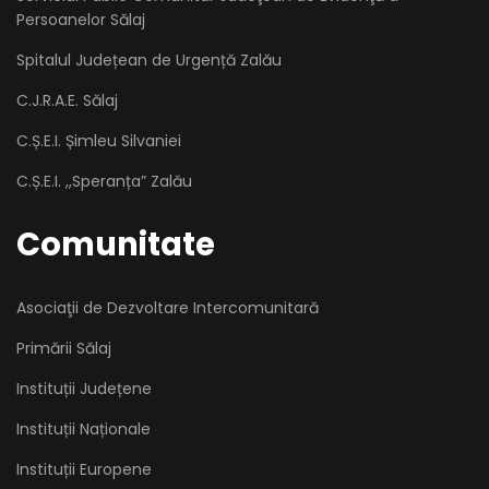
Persoanelor Sălaj
Spitalul Județean de Urgență Zalău
C.J.R.A.E. Sălaj
C.Ș.E.I. Șimleu Silvaniei
C.Ș.E.I. ,,Speranța” Zalău
Comunitate
Asociaţii de Dezvoltare Intercomunitară
Primării Sălaj
Instituții Județene
Instituții Naționale
Instituții Europene