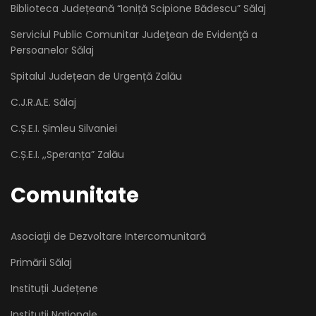
Biblioteca Județeană “Ioniță Scipione Bădescu” Sălaj
Serviciul Public Comunitar Judeţean de Evidenţă a
Persoanelor Sălaj
Spitalul Județean de Urgență Zalău
C.J.R.A.E. Sălaj
C.Ș.E.I. Șimleu Silvaniei
C.Ș.E.I. ,,Speranța” Zalău
Comunitate
Asociaţii de Dezvoltare Intercomunitară
Primării Sălaj
Instituții Județene
Instituții Naționale