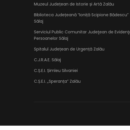
Muzeul Județean de Istorie și Artă Zalău
Biblioteca Județeană “Ioniță Scipione Bădescu”
Sălaj
Serviciul Public Comunitar Judeţean de Evidenţ
Persoanelor Sălaj
Spitalul Județean de Urgență Zalău
C.J.R.A.E. Sălaj
C.Ș.E.I. Șimleu Silvaniei
C.Ș.E.I. ,,Speranța” Zalău