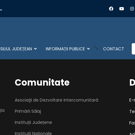
L
C
">
ILIUL JUDEȚEAN
INFORMAȚII PUBLICE
CONTACT
Comunitate
D
Asociaţii de Dezvoltare Intercomunitară
E-
ția
Primării Sălaj
Te
Instituții Județene
Fa
Instituții Naționale
Ad