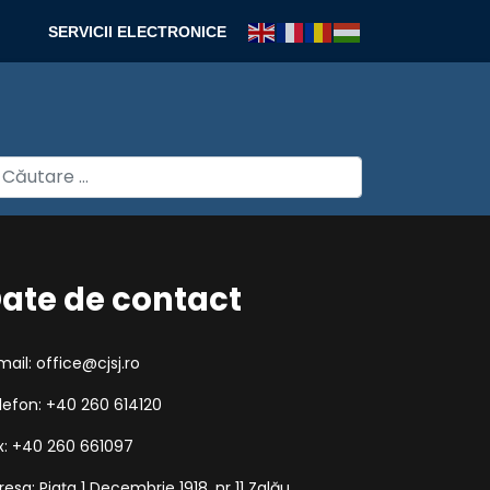
SERVICII ELECTRONICE
autare
ate de contact
mail: office@cjsj.ro
lefon: +40 260 614120
x: +40 260 661097
resa: Piața 1 Decembrie 1918, nr 11 Zalău,