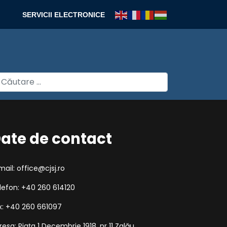
SERVICII ELECTRONICE
autare
ate de contact
mail: office@cjsj.ro
lefon: +40 260 614120
x: +40 260 661097
resa: Piața 1 Decembrie 1918, nr 11 Zalău,