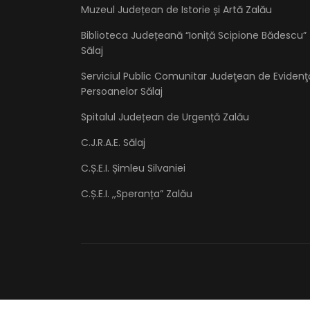
Muzeul Județean de Istorie și Artă Zalău
Biblioteca Județeană “Ioniță Scipione Bădescu”
Sălaj
Serviciul Public Comunitar Judeţean de Evidenţ
Persoanelor Sălaj
Spitalul Județean de Urgență Zalău
C.J.R.A.E. Sălaj
C.Ș.E.I. Șimleu Silvaniei
C.Ș.E.I. ,,Speranța” Zalău