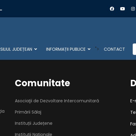
L
C
">
ILIUL JUDEȚEAN
INFORMAȚII PUBLICE
CONTACT
Comunitate
D
Asociaţii de Dezvoltare Intercomunitară
E-
ția
Primării Sălaj
Te
Instituții Județene
Fa
Instituții Naționale
Ad