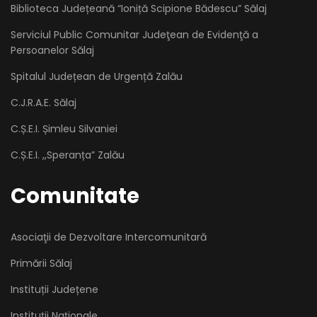
Biblioteca Județeană “Ioniță Scipione Bădescu” Sălaj
Serviciul Public Comunitar Judeţean de Evidenţă a
Persoanelor Sălaj
Spitalul Județean de Urgență Zalău
C.J.R.A.E. Sălaj
C.Ș.E.I. Șimleu Silvaniei
C.Ș.E.I. ,,Speranța” Zalău
Comunitate
Asociaţii de Dezvoltare Intercomunitară
Primării Sălaj
Instituții Județene
Instituții Naționale